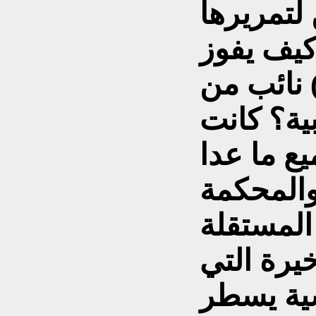
لتمريرها
 كيف يفوز
لانتخابات ما يقارب (100) نائب من
بية؟ كانت
ع ما عدا
والمحكمة
 المستقلة
خيرة التي
ية يسطر