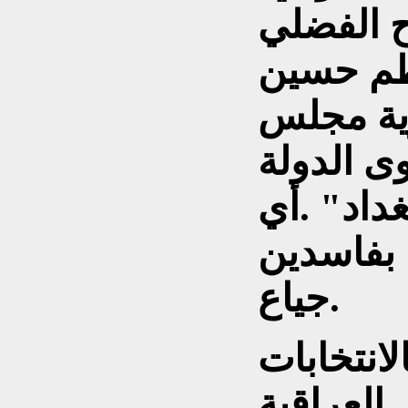
 الفضلي
اظم حسين
وية مجلس
ى الدولة
داد" .أي
 بفاسدين
جياع.
لانتخابات
العراقية