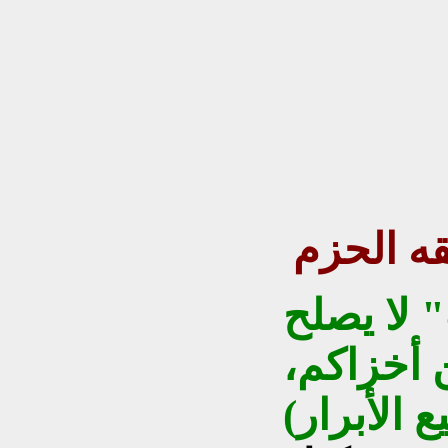
قه الحزم
 لا يصلح
ن أخزاكم،