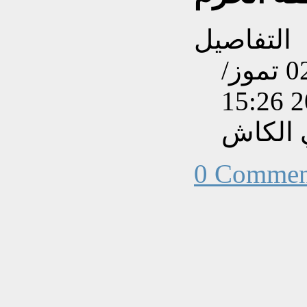
التفاصيل
تم إنشاءه بتاريخ الخميس, 02 تموز/
 الكاش
0 Commen