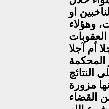
اخبين او
ت، وهؤلاء
 العقوبات
 المحكمة
ى النتائج
ها مزورة
ن القضاء