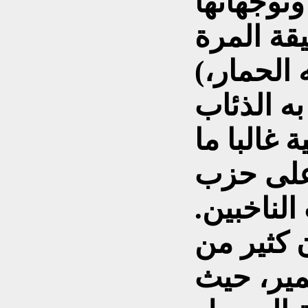
قة المرة
(شعب الخراف، يتقدمه الحمار،
ة غالبا ما
على حزب
لناخبين.
كثير من
مير، حيث