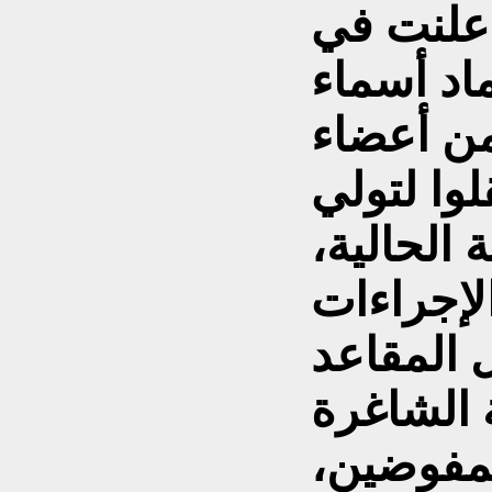
أعلنت في
" اعتماد أسماء
من أعضاء
وا لتولي
الحالية،
إجراءات
 المقاعد
مفوضين،