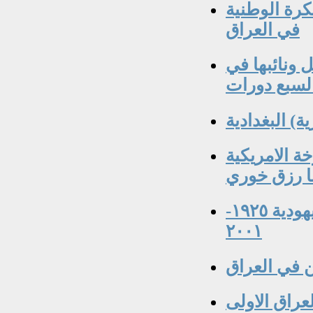
١ ) وصناعة الفكرة الوطنية
في العراق
ات الموصل ونائبها في
 لسبع دورات
) البغدادية
ة الامريكية
نا رزق خوري
مليحة اسحيق القاصة والكاتبة العراقية اليهودية ١٩٢٥-
٢٠٠١
ن في العراق