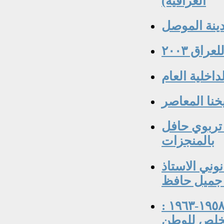
العراقية)
دينة الموصل
اق ٢٠٠٣
اخلية العام
خنا المعاصر
 تربوي حافل
بالمنجزات
وني الاستاذ
جميل حافظ
جلال الاوقاتي قائد القوة الجوية العراقية ١٩٥٨-١٩٦٣ :
خلص للوطن