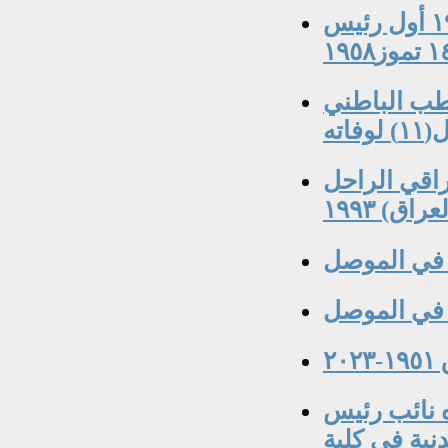
الأستاذ الدكتور عبد الجبار عبد الله ١٩١٣-١٩٦٩ أول رئيس
لطب الباطني
اته
لصحفي العراقي الراحل
ق) ١٩٩٣
 في الموصل
 في الموصل
٢
ه نائب رئيس
نية في كلية