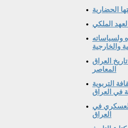
ا الحضارية
لعهد الملكي
ه ولسياساته
ية والخارجية
تاريخ العراق
المعاصر
افة التربوية
ة في العراق
 العسكري في
العراق