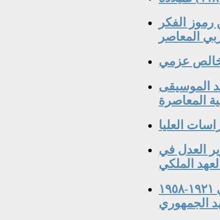
عدون حمادي ١٩٣٠-٢٠٠٧ من رموز الفكر
بي المعاصر
ذ خالص عزمي
د الموسيقى
ية المعاصرة
ير العدل في
لعهد الملكي
خبراء إستقدمهم العراق خلال العهد الملكي ١٩٢١-١٩٥٨
هد الجمهوري