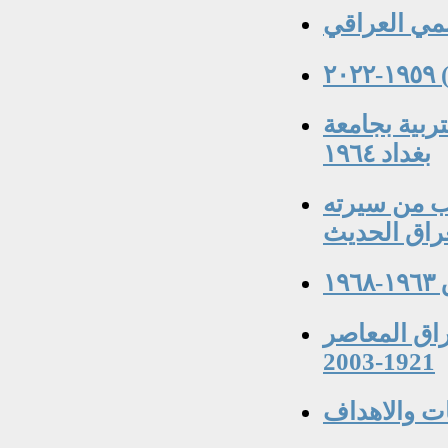
٢
 كلية التربية بجامعة
بغداد ١٩٦٤
عسكري ١٨٩٢-١٩٤٧ جوانب من سيرته
عراق الحديث
١
راق المعاصر
1921-2003
ات والاهداف