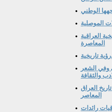
جهها الوطني
ات الموصلية
ية العراقية
المعاصرة
رؤية تاريخية
 وفي الشعر
ادب والثقافة
اريخ العراق
المعاصر
يات رائدات