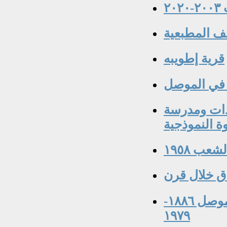
٢
ف المطبعية
قرية إطويبه
في الموصل
دات ومدرسة
وة النموذجية
ب ١٩٥٨
اق خلال قرن
الشيخ رشيد الخطيب من رموز التنوير في الموصل ١٨٨٦-
١٩٧٩