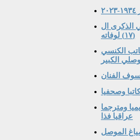
٢
 الذكرى ال
(١٧) لوفاته
 نعمة الله دنو ١٨٨٤-١٩٥١ الكاتب الكنسي
وصلي الكبير
لسوف الفنان
اتبا وصحفيا
ميا ومترجما
عراقيا فذا
اغ الموصل