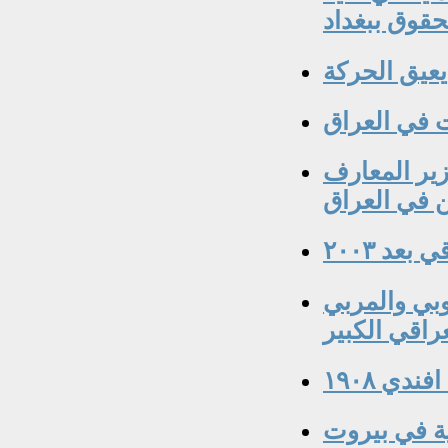
حقوق ببغداد
يعيق الحركة
بد الحسين الجلبي ١٨٨٠-١٩٣٩ وزير المعارف
 في العراق
عد ٢٠٠٣
اسي العروبي والمربي
راقي الكبير
دي ١٩٠٨