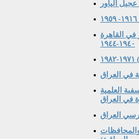
عجيل الياور
 في القاهرة
١٩٤٠-١٩٤٤
١
ة في العراق
١-١٩٨٦ رائد الفلسفىة العلمية
 في العراق
 والمحافظات