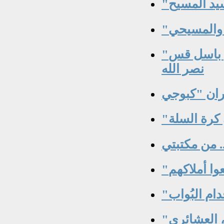
"محسوبيّات وهدايا وفَساد" بقلم المهندس باسل قس
نصر الله
 مكتبتي ..