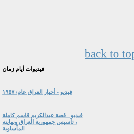
back to to
فيديوات
أيام زمان
فيديو - أخبار العراق عام/ ١٩٥٧
فيديو - قصة عبدالكريم قاسم كاملة
، تأسيس جمهورية العراق ونهايته
المأساوية