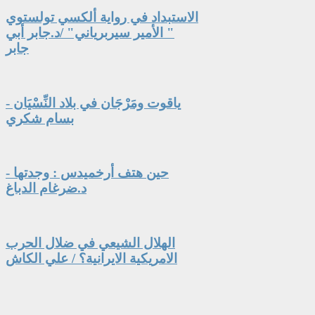
الاستبداد في رواية ألكسي تولستوي
" الأمير سيربرياني" /د.جابر أبي
جابر
ياقوت ومَرْجَان في بلاد النِّسْيَان -
بسام شكري
حين هتف أرخميدس : وجدتها -
د.ضرغام الدباغ
الهلال الشيعي في ضلال الحرب
الامريكية الايرانية؟ / علي الكاش