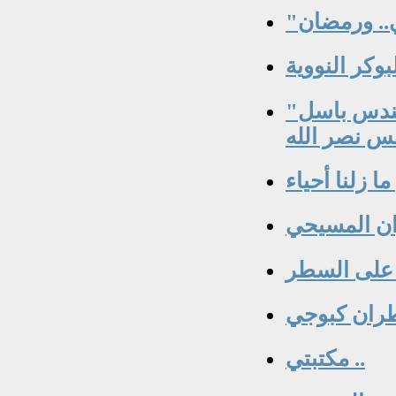
لبوكر النووية
"ثوب المطران كبوجي الممزق" بقلم المهندس باسل
س نصر الله
ا زلنا أحياء
ان المسيحي
ة على السطر
طران كبوجي
مكتبتي ..