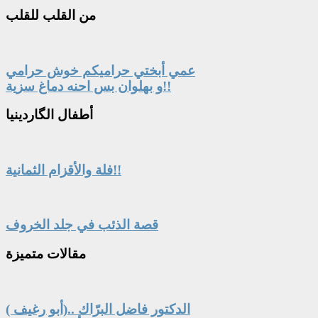
من
القلب للقلب
عمي أبختي حراميكم خوش حرامي
و بهلوان بس احنه دماغ سزية!!
أطفال
الگاردينيا
فلة والأقزام الثمانية!!
قصة الذئب في جلد الخروف
مقالات
متميزة
الدكتور فاضل البرّاك ..(أبو رغيف )