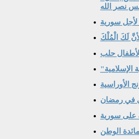
س نصر الله
 لأجل سورية
 لَكَ الْمُلْكَ
 لأطفال حلب
ج الأوراسية
ي في رمضان
ة على سورية
ائدة الوطن