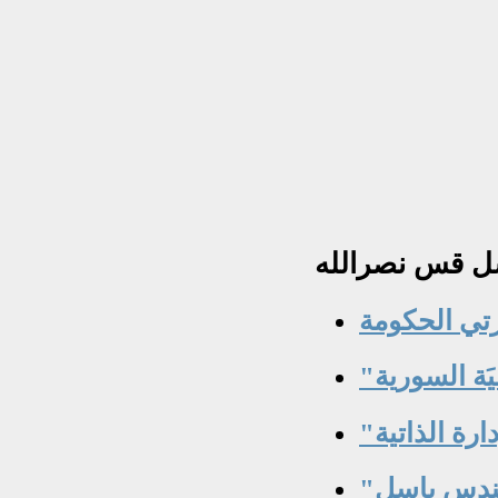
ل قس نصرالله
عزيزتي الحكومة
"خذوا كراسيكم وأعيدوا لنا سورية" بقلم المهندس باسل