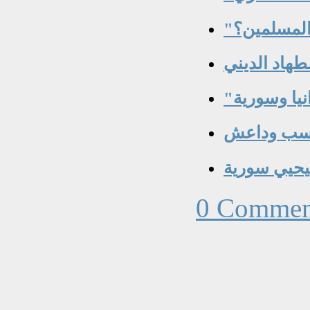
طهاد الديني
كسب وداعش
سيحيي سورية
0 Commen