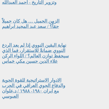
وتزوير التاريخ - أحمد العبدالله
الزمن الجميل … هل كان جميلاً
حقاً؟ / سعد عبد المجيد ابراهيم
نهاية اليقين النووي إذا لم يعد الردع
النووي ضمانةً للاستقرار، فما الذي
سيحفظ توازن العالم؟ / اللواء الركن
علاء الدين حسين مكي خماس
الادوار الاستراتيجية للقوة الجوية
والدفاع الجوي العراقي في الحرب
مع ايران ١٩٨٠- ١٩٨٨ / د.علوان
العبوسي