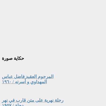
حكاية
صورة
المرحوم العقيد فاضل عباس
المهداوي و أسرته / ١٩٦٠
رحلة نهرية على متن قارب في نهر
دجلة / ١٩٥٧