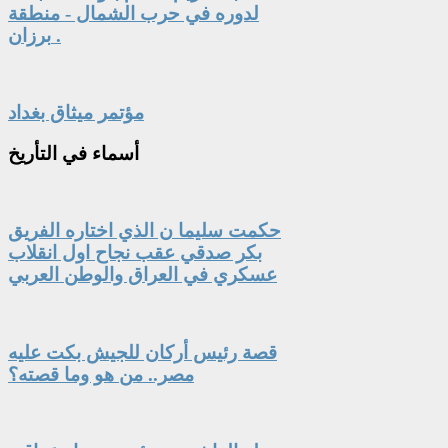
لدوره في حرب الشمال - منطقة
برزان .
مؤتمر ميثاق بغداد
أسماء
في التأريخ
حكمت سليما ن الذي اختاره الفريق
بكر صدقي عقب نجاح اول انقلاب
عسكري في العراق والوطن العربي
قصة رئيس أركان للجيش بكت عليه
مصر.. من هو وما قصته؟