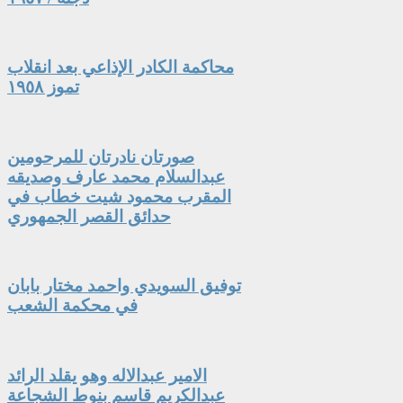
محاكمة الكادر الإذاعي بعد انقلاب
تموز ١٩٥٨
صورتان نادرتان للمرحومين
عبدالسلام محمد عارف وصديقه
المقرب محمود شيت خطاب في
حدائق القصر الجمهوري
توفيق السويدي واحمد مختار بابان
في محكمة الشعب
الامير عبدالاله وهو يقلد الرائد
عبدالكريم قاسم بنوط الشجاعة