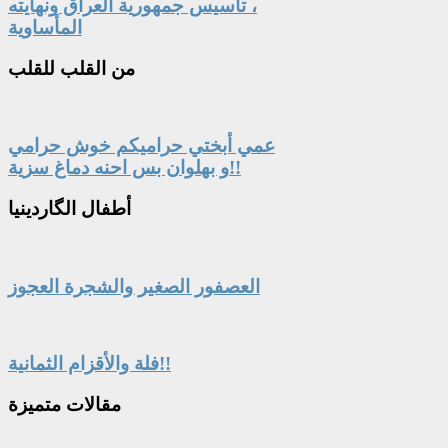
، تأسيس جمهورية العراق ونهايته
المأساوية
من
القلب للقلب
عمي أبختي حراميكم خوش حرامي
و بهلوان بس احنه دماغ سزية!!
أطفال
الگاردينيا
العصفور الصغير والشجرة العجوز
فلة والأقزام الثمانية!!
مقالات
متميزة