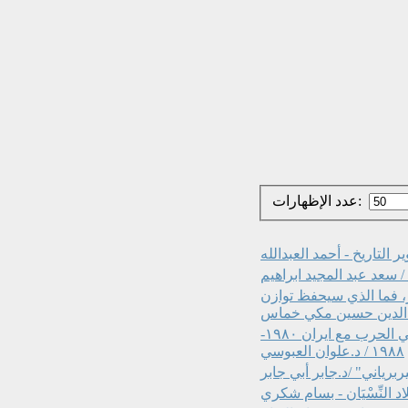
عدد الإظهارات:
ر التاريخ - أحمد العبدالله
/ سعد عبد المجيد ابراهيم
ار، فما الذي سيحفظ توازن
اء الدين حسين مكي خماس
الادوار الاستراتيجية للقوة الجوية والدفاع الجوي العراقي في الحرب مع ايران ١٩٨٠-
١٩٨٨ / د.علوان العبوسي
برياني" /د.جابر أبي جابر
د النِّسْيَان - بسام شكري