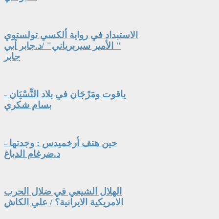
الاستبداد في رواية ألكسي تولستوي
" الأمير سيربرياني" /د.جابر أبي
جابر
ياقوت ومَرْجَان في بلاد النِّسْيَان -
بسام شكري
حين هتف أرخميدس : وجدتها -
د.ضرغام الدباغ
الهلال الشيعي في ضلال الحرب
الامريكية الايرانية؟ / علي الكاش