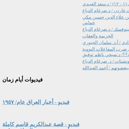
دي
 غاردن / د.ضرغام الدباغ
لركن علاء الدين حسين مكي
خماس
وفسك / د.ضرغام الدباغ
الجريمة والعقاب
دي / أ.د. سلمان الجبوري
يل ضرب المفاعلات النووية
ية؟؟/ د.صبحي ناظم توفيق
نشتات / د. ضرغام الدباغ
يبغضونهم / أحمد العبدالله
فيديوات
أيام زمان
فيديو - أخبار العراق عام/ ١٩٥٧
فيديو - قصة عبدالكريم قاسم كاملة