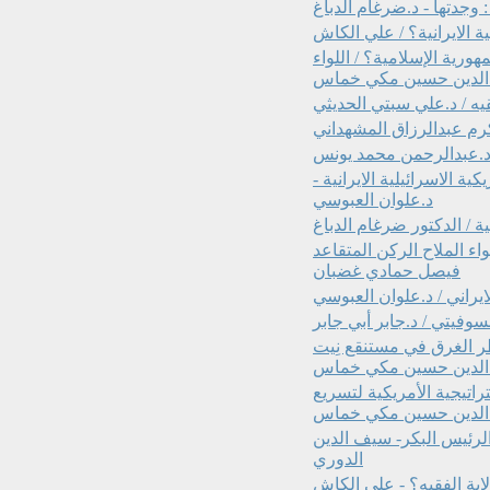
جدتها - د.ضرغام الدباغ
 الايرانية؟ / علي الكاش
رية الإسلامية؟ / اللواء
 الدين حسين مكي خماس
يه / د.علي سبتي الحديثي
كرم عبدالرزاق المشهداني
.د.عبدالرحمن محمد يونس
 الاسرائيلية الايرانية -
د.علوان العبوسي
ة / الدكتور ضرغام الدباغ
ء الملاح الركن المتقاعد
فيصل حمادي غضبان
ايراني / د.علوان العبوسي
وفيتي / د.جابر أبي جابر
ر الغرق في مستنقع نِيت
ء الدين حسين مكي خماس
اتيجية الأمريكية لتسريع
الرئيس البكر- سيف الدين
الدوري
اية الفقيه؟ - علي الكاش