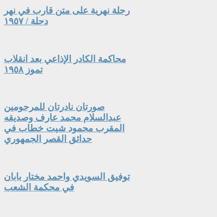
رحلة نهرية على متن قارب في نهر
دجلة / ١٩٥٧
محاكمة الكادر الإذاعي بعد انقلاب
تموز ١٩٥٨
صورتان نادرتان للمرحومين
عبدالسلام محمد عارف وصديقه
المقرب محمود شيت خطاب في
حدائق القصر الجمهوري
توفيق السويدي واحمد مختار بابان
في محكمة الشعب