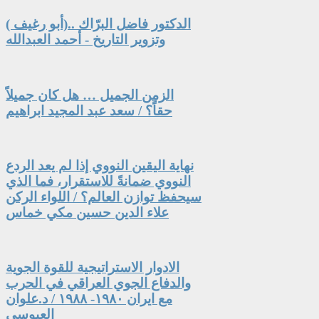
الدكتور فاضل البرّاك ..(أبو رغيف )
وتزوير التاريخ - أحمد العبدالله
الزمن الجميل … هل كان جميلاً
حقاً؟ / سعد عبد المجيد ابراهيم
نهاية اليقين النووي إذا لم يعد الردع
النووي ضمانةً للاستقرار، فما الذي
سيحفظ توازن العالم؟ / اللواء الركن
علاء الدين حسين مكي خماس
الادوار الاستراتيجية للقوة الجوية
والدفاع الجوي العراقي في الحرب
مع ايران ١٩٨٠- ١٩٨٨ / د.علوان
العبوسي