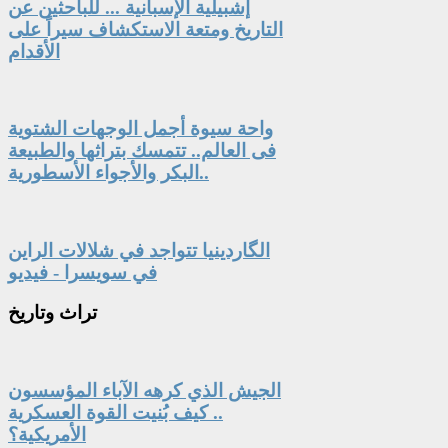
إشبيلية الإسبانية ... للباحثين عن
التاريخ ومتعة الاستكشاف سيراً على
الأقدام
واحة سيوة أجمل الوجهات الشتوية
فى العالم.. تتمسك بتراثها والطبيعة
البكر والأجواء الأسطورية..
الگاردينيا تتواجد في شلالات الراين
في سويسرا - فيديو
تراث
وتاريخ
الجيش الذي كرهه الآباء المؤسسون
.. كيف بُنيت القوة العسكرية
الأمريكية؟