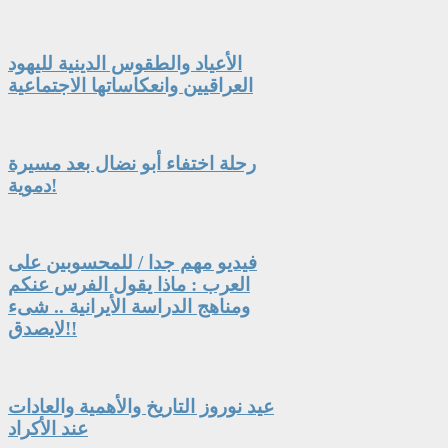
الأعياد والطقوس الدينية لليهود
العراقيين وانعكاساتها الاجتماعية
رحلة اختفاء أبو نضال بعد مسيرة
دموية!
فيديو مهم جدا / للمحسوبين على
العرب : ماذا يقول الفرس عنكم
ومناهج الدراسة الأيرانية .. شىء
لايصدق!!
عيد نوروز التاريخ والأهمية والعادات
عند الأكراد