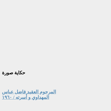
حكاية
صورة
المرحوم العقيد فاضل عباس
المهداوي و أسرته / ١٩٦٠