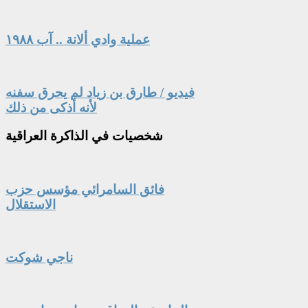
عملية وادي ألانة .. آب ١٩٨٨
فيديو / طارق بن زياد لم يحرق سفنه
لأنه أذكى من ذلك
شخصيات
في الذاكرة العراقية
فائق السامرائي مؤسس حزب
الاستقلال
ناجي شوكت