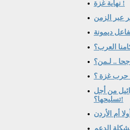
نهاية غزة !
ائيل من أجل
تسليحها؟!