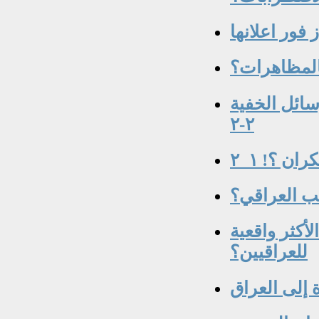
المظاهرات؟
سائل الخفية
٢-٢
ن ؟! ١_٢
لأكثر واقعية
للعراقيين؟
 إلى العراق