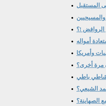
الروافض !؟
ادة أمواله
يات وأمريكا