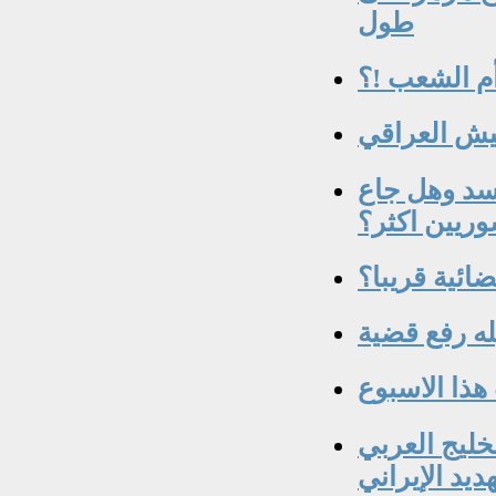
طول
م الشعب !؟
سد وهل جاع
ائية قريبا؟
خليج العربي
ديد الإيراني