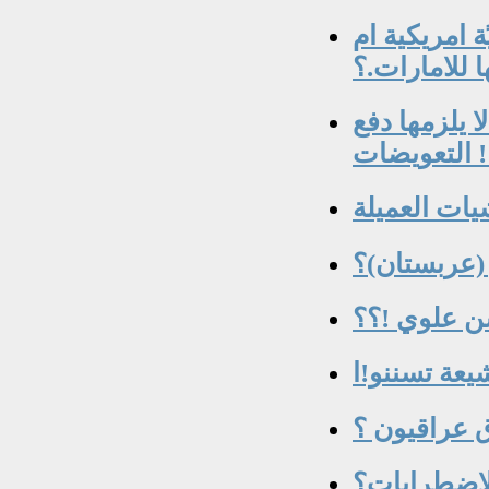
امريكية ام
 للامارات.؟
 يلزمها دفع
ويضات !!
يات العميلة
 (عربستان)؟
ن علوي !؟؟
يعة تسننو!ا
الاضطرابات؟