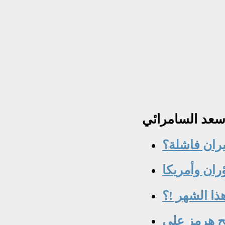
عد
السامرائي
يران فاشلة؟
ذا الشهر !؟
فتح هرمز على