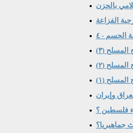
سلامي بالحزن
حية الفزاعة
 الحسم - ٤
لعراق وإيران
ء فلسطين ؟
ث جماهيريا؟