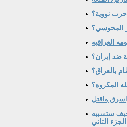
خيف ستسببه
الجزء الثاني