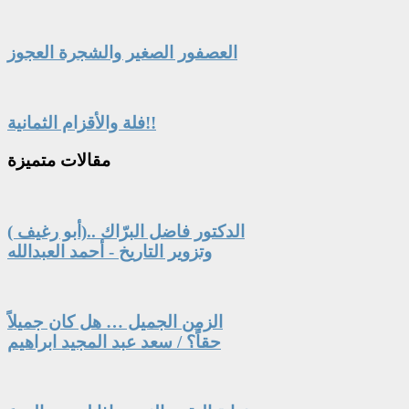
العصفور الصغير والشجرة العجوز
فلة والأقزام الثمانية!!
مقالات
متميزة
الدكتور فاضل البرّاك ..(أبو رغيف )
وتزوير التاريخ - أحمد العبدالله
الزمن الجميل … هل كان جميلاً
حقاً؟ / سعد عبد المجيد ابراهيم