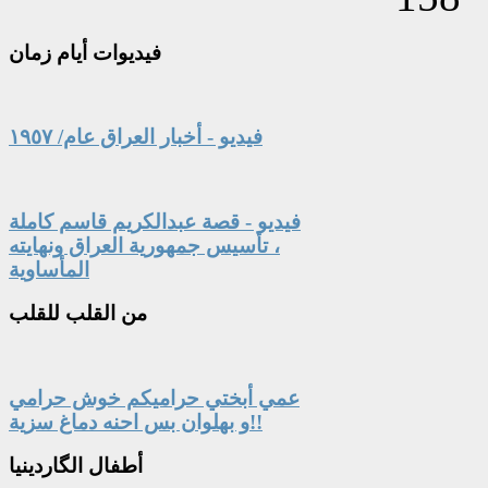
فيديوات
أيام زمان
فيديو - أخبار العراق عام/ ١٩٥٧
فيديو - قصة عبدالكريم قاسم كاملة
، تأسيس جمهورية العراق ونهايته
المأساوية
من
القلب للقلب
عمي أبختي حراميكم خوش حرامي
و بهلوان بس احنه دماغ سزية!!
أطفال
الگاردينيا