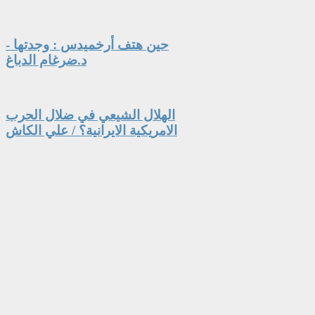
حين هتف أرخميدس : وجدتها -
د.ضرغام الدباغ
الهلال الشيعي في ضلال الحرب
الامريكية الايرانية؟ / علي الكاش