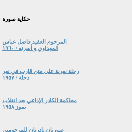
حكاية
صورة
المرحوم العقيد فاضل عباس
المهداوي و أسرته / ١٩٦٠
رحلة نهرية على متن قارب في نهر
دجلة / ١٩٥٧
محاكمة الكادر الإذاعي بعد انقلاب
تموز ١٩٥٨
صورتان نادرتان للمرحومين