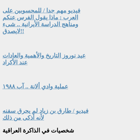
فيديو مهم جدا / للمحسوبين على
العرب : ماذا يقول الفرس عنكم
ومناهج الدراسة الأيرانية .. شىء
لايصدق!!
عيد نوروز التاريخ والأهمية والعادات
عند الأكراد
عملية وادي ألانة .. آب ١٩٨٨
فيديو / طارق بن زياد لم يحرق سفنه
لأنه أذكى من ذلك
شخصيات
في الذاكرة العراقية