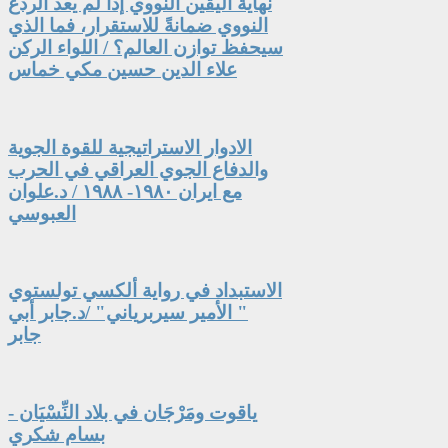
نهاية اليقين النووي إذا لم يعد الردع
النووي ضمانةً للاستقرار، فما الذي
سيحفظ توازن العالم؟ / اللواء الركن
علاء الدين حسين مكي خماس
الادوار الاستراتيجية للقوة الجوية
والدفاع الجوي العراقي في الحرب
مع ايران ١٩٨٠- ١٩٨٨ / د.علوان
العبوسي
الاستبداد في رواية ألكسي تولستوي
" الأمير سيربرياني" /د.جابر أبي
جابر
ياقوت ومَرْجَان في بلاد النِّسْيَان -
بسام شكري