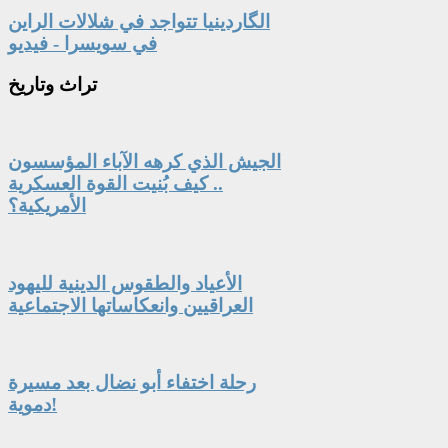
الگاردينيا تتواجد في شلالات الراين
في سويسرا - فيديو
تراث
وتاريخ
الجيش الذي كرهه الآباء المؤسسون
.. كيف بُنيت القوة العسكرية
الأمريكية؟
الأعياد والطقوس الدينية لليهود
العراقيين وانعكاساتها الاجتماعية
رحلة اختفاء أبو نضال بعد مسيرة
دموية!