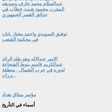
عبدالسلام محمد عارف وصديقه
المقرب محمود شيت خطاب في
حدائق القصر الجمهوري
توفيق السويدي واحمد مختار بابان
في محكمة الشعب
الامير عبدالاله وهو يقلد الرائد
عبدالكريم قاسم بنوط الشجاعة
لدوره في حرب الشمال - منطقة
برزان .
مؤتمر ميثاق بغداد
أسماء
في التأريخ