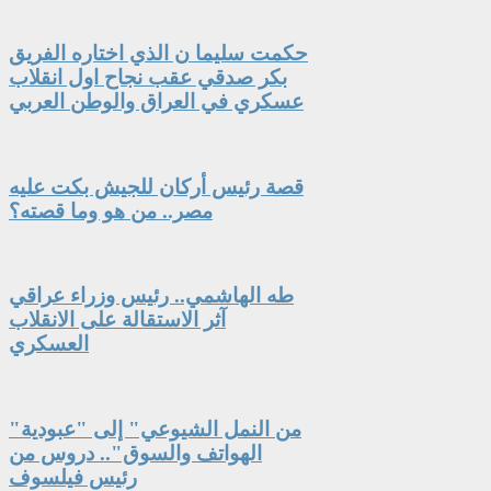
حكمت سليما ن الذي اختاره الفريق
بكر صدقي عقب نجاح اول انقلاب
عسكري في العراق والوطن العربي
قصة رئيس أركان للجيش بكت عليه
مصر.. من هو وما قصته؟
طه الهاشمي.. رئيس وزراء عراقي
آثر الاستقالة على الانقلاب
العسكري
"من النمل الشيوعي" إلى "عبودية
الهواتف والسوق".. دروس من
رئيس فيلسوف