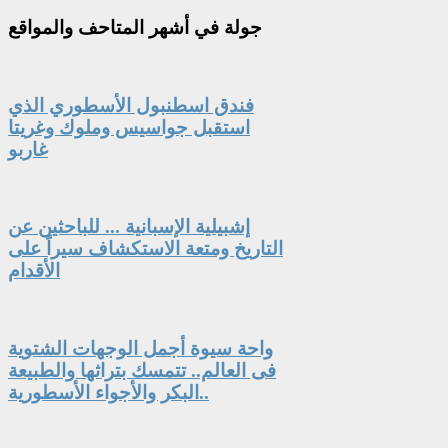
جولة
في أشهر المتاحف والمواقع
فندق اسطنبول الأسطوري الذي
استقبل جواسيس وملوك وغريتا
غاربو
إشبيلية الإسبانية ... للباحثين عن
التاريخ ومتعة الاستكشاف سيراً على
الأقدام
واحة سيوة أجمل الوجهات الشتوية
فى العالم.. تتمسك بتراثها والطبيعة
البكر والأجواء الأسطورية..