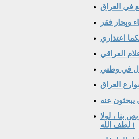
 بنا ، لولا
لطف الله !