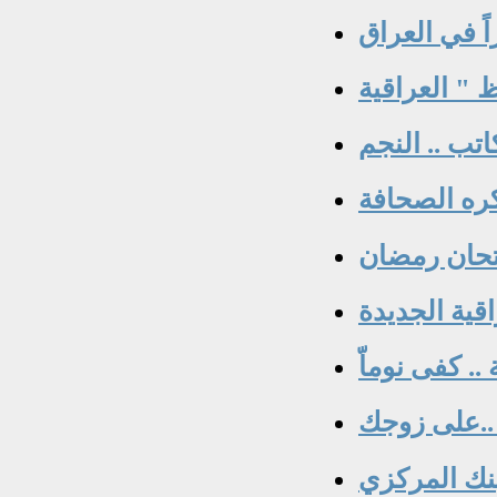
بنك المركزي