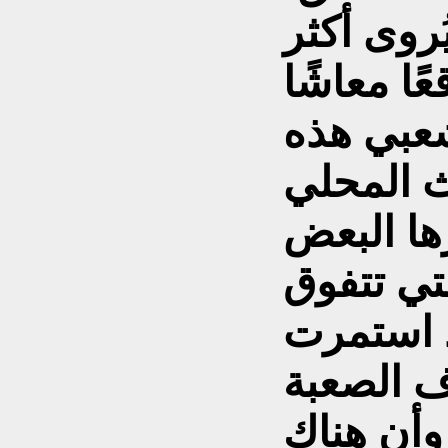
ُروى أكثر
عبي هذه
ث المحلي
ها البعض
تي تتفوق
د استمرت
 الصعبة
 وأن هناك