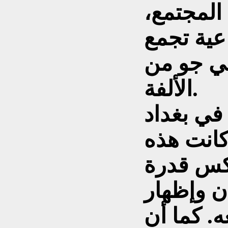
لمجتمع،
عية تجمع
في جو من
الألفة.
في بغداد
كانت هذه
عكس قدرة
ن وإظهار
ه. كما أن