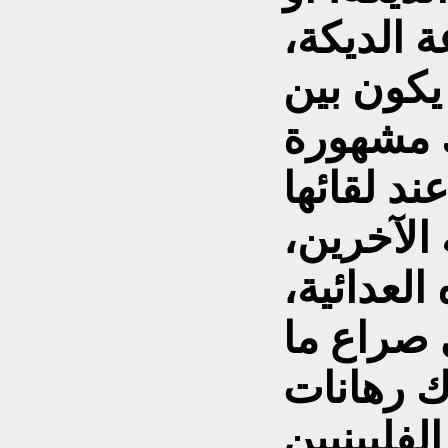
ة الديكة،
يكون بين
ك مشهورة
ند لقائها
 الآخرين،
لعدائية،
 صراع ما
اك رهانات
لفلبينيين