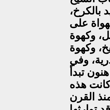
 بالكرخ،
هواة على
ل، وكهوة
خ، وكهوة
رية، وفي
نون تبدأ
كانت هذه
نذ القرن
 توارثها