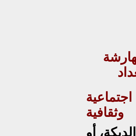
لجزء ٦٩ المهارشة
داد
 اجتماعية
وثقافية
لديكة، أو