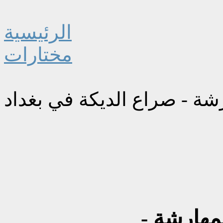
الرئيسية
مختارات
زمان الجزء ٦٩ المهارشة -