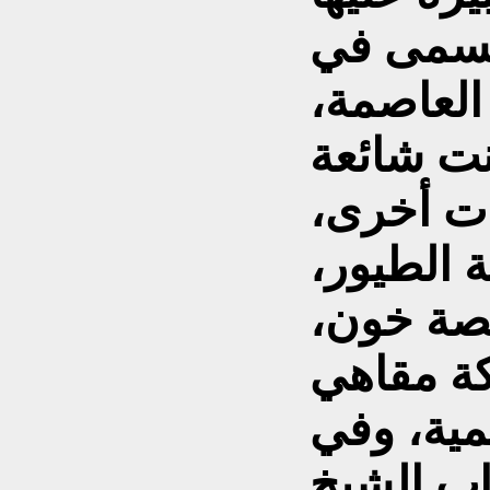
 يسمى في
العاصمة،
نت شائعة
ات أخرى،
ة الطيور،
قصة خون،
كة مقاهي
ية، وفي
اب الشيخ