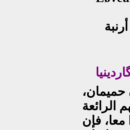
رنبة
ردينيا
 حميمان،
معا، فإن