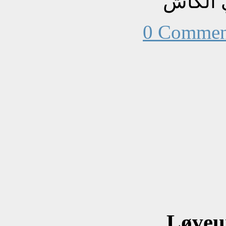
 الكاش
0 Commen
Løveu