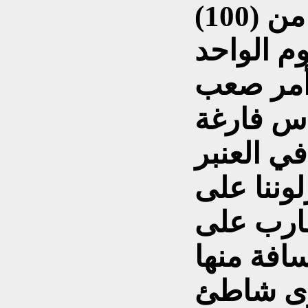
إنهم يقومون بتقشير أكثر من (100)
اس فارغة
لوننا على
ارب على
افة منها