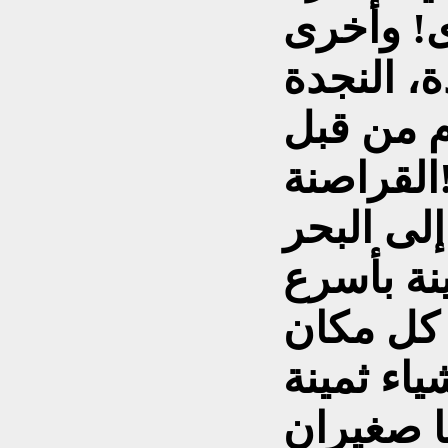
م من قبل
اصنة!
لى البحر
نة بأسرع
 كل مكان
نا صغيران