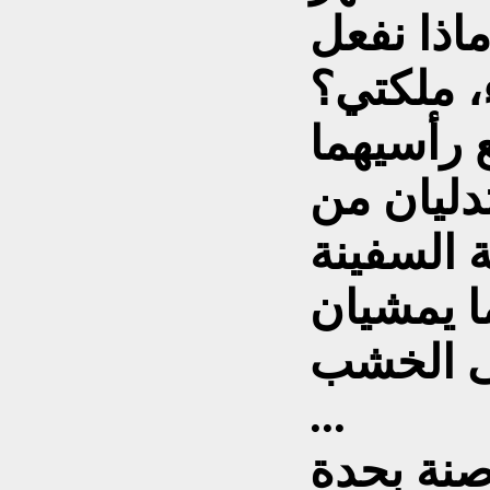
اذا نفعل
، ملكتي؟
تدليان من
 السفينة
ا يمشيان
...
صنة بحدة