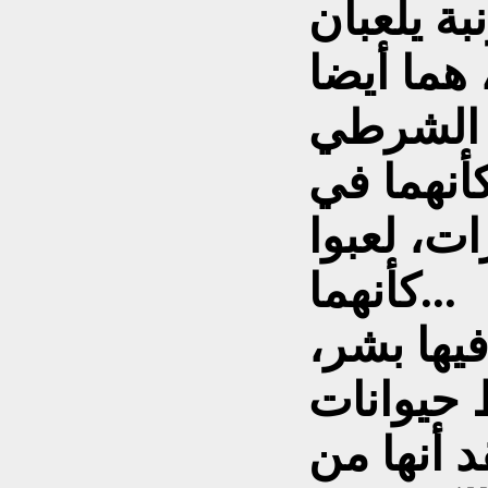
بة يلعبان
ة الشرطي
كأنهما في
ت، لعبوا
كأنهما...
فيها بشر،
د أنها من