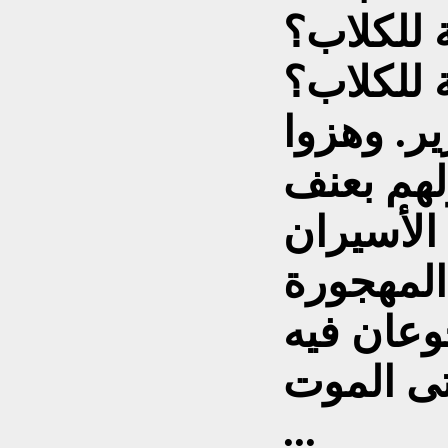
 للكلاب؟
 للكلاب؟
ر. وهزوا
الأسيران
المهجورة
وعان فيه
...