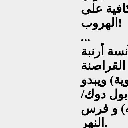
كافية على
الهروب!
...
نسة أرنبة
القراصنة
ية) ويبدو
بول دوك/
) و فرس
النهر.