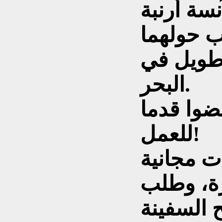
نسة أرنبة
 طويل في
البحر.
مضوا قدما
للعمل!
رة، وطلب