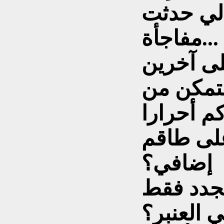
الي حدثت
مفاجأة...
ى آخرين
نتمكن من
م أحرارا
لى طاقم
إضافي؟
لجدد فقط
 العنبر؟