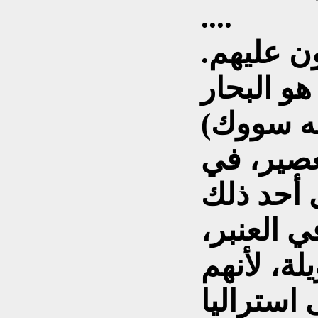
....
ن عليهم.
هو البحار
ه سووك)
لعصير، في
 العنبر،
لة، لأنهم
استراليا