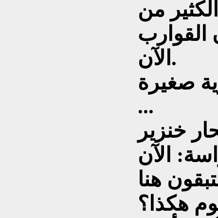
الكثير من
 القوارب
الآن.
...
ار خنزير
بقون هنا
وم هكذا؟