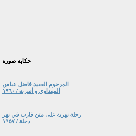
حكاية
صورة
المرحوم العقيد فاضل عباس
المهداوي و أسرته / ١٩٦٠
رحلة نهرية على متن قارب في نهر
دجلة / ١٩٥٧