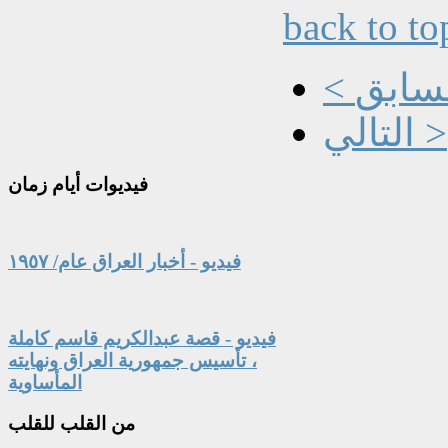
back to to
السابق
التالي >
فيديوات
أيام زمان
فيديو - أخبار العراق عام/ ١٩٥٧
فيديو - قصة عبدالكريم قاسم كاملة
، تأسيس جمهورية العراق ونهايته
المأساوية
من
القلب للقلب