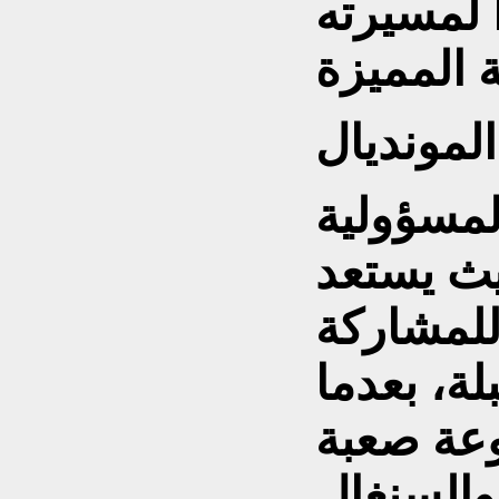
ا لمسيرته
المونديال
لمسؤولية
ث يستعد
للمشاركة
ة، بعدما
عة صعبة