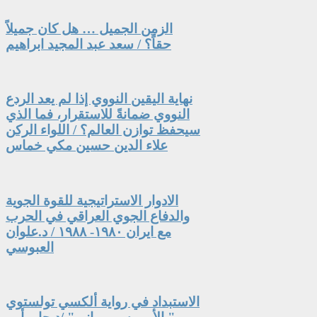
الزمن الجميل … هل كان جميلاً
حقاً؟ / سعد عبد المجيد ابراهيم
نهاية اليقين النووي إذا لم يعد الردع
النووي ضمانةً للاستقرار، فما الذي
سيحفظ توازن العالم؟ / اللواء الركن
علاء الدين حسين مكي خماس
الادوار الاستراتيجية للقوة الجوية
والدفاع الجوي العراقي في الحرب
مع ايران ١٩٨٠- ١٩٨٨ / د.علوان
العبوسي
الاستبداد في رواية ألكسي تولستوي