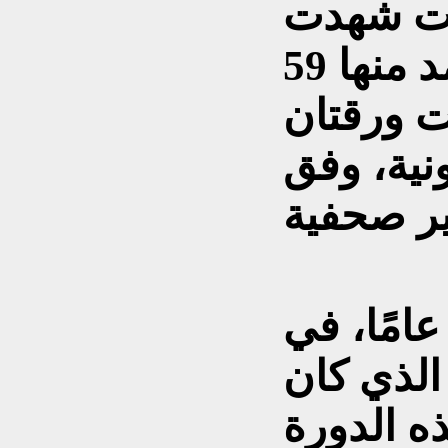
ات شهدت
مشاركة 61 صوتًا، اعتُمد منها 59
ت ورقتان
نية، وفق
يخلف يونس محمود، 43 عامًا، في
الذي كان
ه الدورة