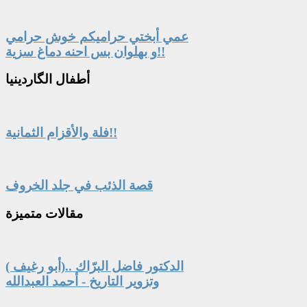
عمي أبختي حراميكم خوش حرامي
و بهلوان بس احنه دماغ سزية!!
أطفال
الگاردينيا
فلة والأقزام الثمانية!!
قصة الذئب في جلد الخروف
مقالات
متميزة
الدكتور فاضل البرّاك ..(أبو رغيف )
وتزوير التاريخ - أحمد العبدالله