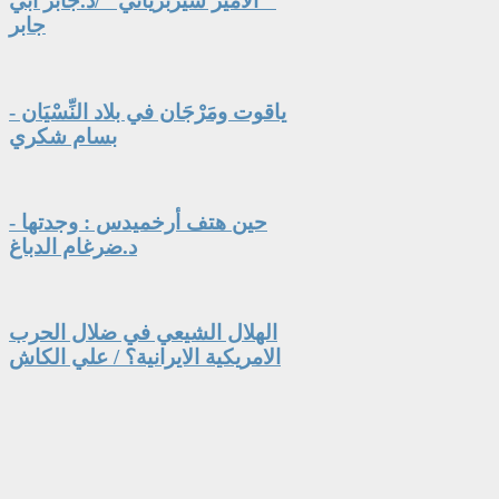
" الأمير سيربرياني" /د.جابر أبي
جابر
ياقوت ومَرْجَان في بلاد النِّسْيَان -
بسام شكري
حين هتف أرخميدس : وجدتها -
د.ضرغام الدباغ
الهلال الشيعي في ضلال الحرب
الامريكية الايرانية؟ / علي الكاش