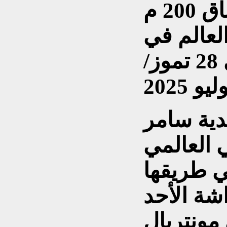
بعد إحرازها ذهبية سباق 200 م
لعالم في
السباحة، سنغافورة، في 28 تموز/
ليو 2025
ية سامر
 العالمي
ي طريقها
2 متر فراشة الأحد