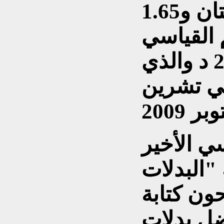
بالسباق بزمن قدره دقيقتان و1.65
 القياسي
السابق البالغ 2:01.81 د والذي
في تشرين
ي الأخير
"البدلات
ون كتابة
ضل بدلات