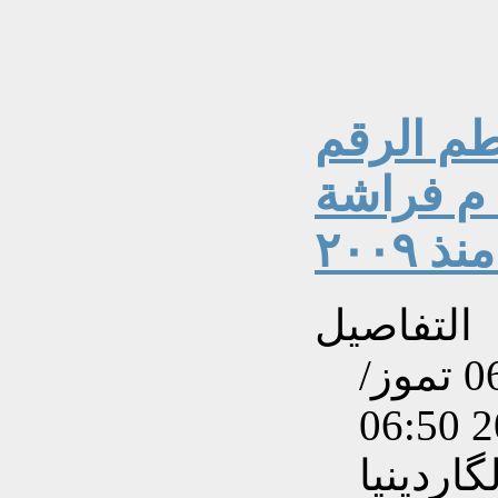
طم الرقم
القياسي للسباحة ٢٠٠ م فراشة
 ٢٠٠٩
التفاصيل
تم إنشاءه بتاريخ الإثنين, 06 تموز/
اردينيا