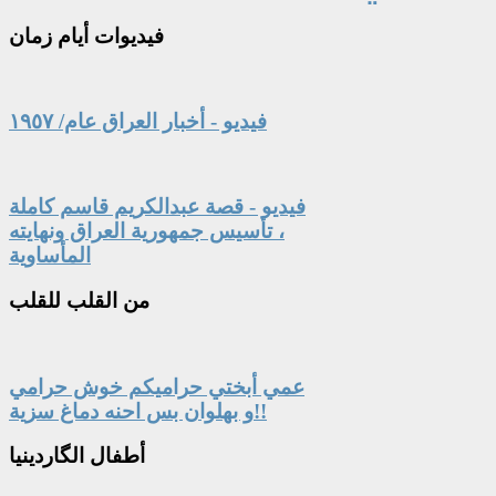
فيديوات
أيام زمان
فيديو - أخبار العراق عام/ ١٩٥٧
فيديو - قصة عبدالكريم قاسم كاملة
، تأسيس جمهورية العراق ونهايته
المأساوية
من
القلب للقلب
عمي أبختي حراميكم خوش حرامي
و بهلوان بس احنه دماغ سزية!!
أطفال
الگاردينيا