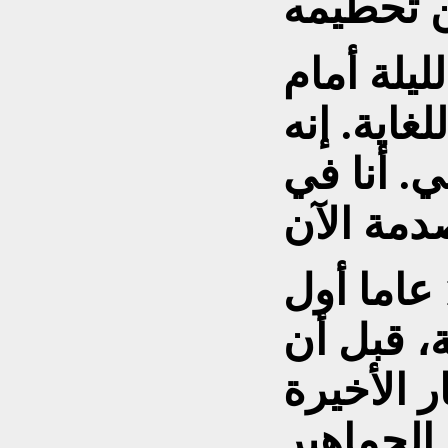
يلة أمام
غاية. إنه
. أنا في
وسبحت الشابة البالغة 19 عاما أول
ي 27.45 ثانية، قبل أن
ر الأخيرة