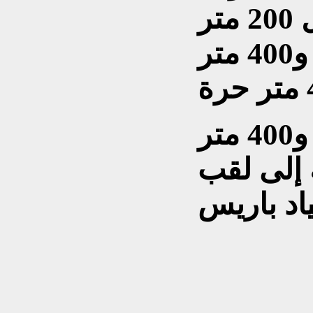
أضافت تخصصها المفضل 200 متر
فراشة إلى سباقات 200 و400 متر
وقد أحرزت ذهبيتي 200 و400 متر
 إلى لقب