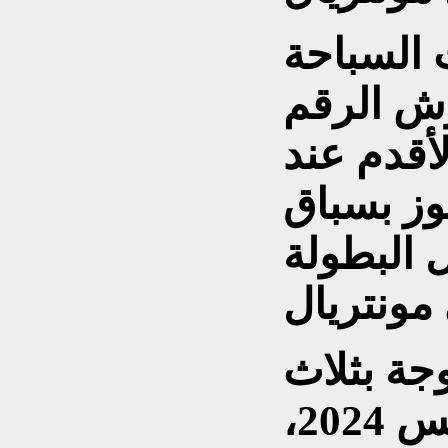
 السباحة
وش الرقم
أقدم عند
وز بسباق
ل البطولة
جة بثلاث
ذهبيات في أولمبياد باريس 2024،