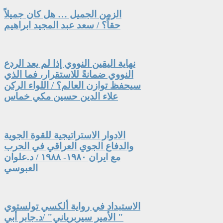
الزمن الجميل … هل كان جميلاً
حقاً؟ / سعد عبد المجيد ابراهيم
نهاية اليقين النووي إذا لم يعد الردع
النووي ضمانةً للاستقرار، فما الذي
سيحفظ توازن العالم؟ / اللواء الركن
علاء الدين حسين مكي خماس
الادوار الاستراتيجية للقوة الجوية
والدفاع الجوي العراقي في الحرب
مع ايران ١٩٨٠- ١٩٨٨ / د.علوان
العبوسي
الاستبداد في رواية ألكسي تولستوي
" الأمير سيربرياني" /د.جابر أبي