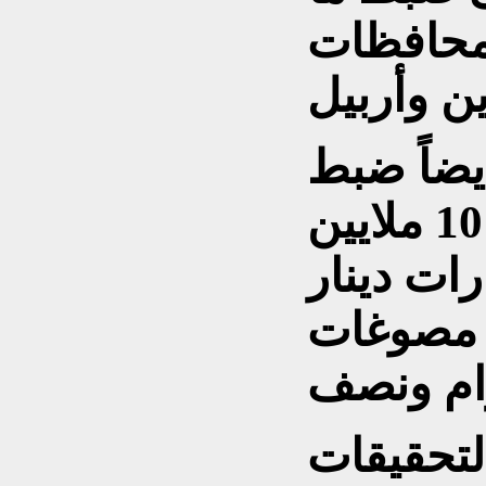
ً في محافظات
يضاً ضبط
مبالغ نقدية تقدر بنحو 10 ملايين
ركي و3 مليارات دينار
ى مصوغات
لتحقيقات