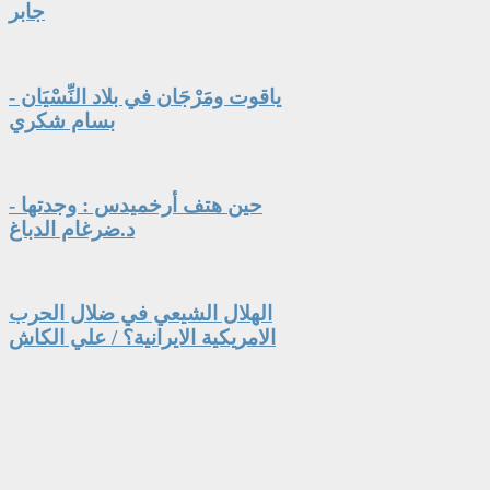
جابر
ياقوت ومَرْجَان في بلاد النِّسْيَان -
بسام شكري
حين هتف أرخميدس : وجدتها -
د.ضرغام الدباغ
الهلال الشيعي في ضلال الحرب
الامريكية الايرانية؟ / علي الكاش