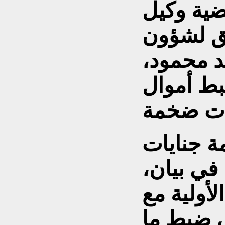
ضية وكيل
بق لشؤون
د محمود،
ط أموال
 جنايات
في بيان،
لأولية مع
ى ضبط ما