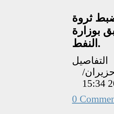
ضبط ثروة
 بوزارة
النفط.
التفاصيل
نشاءه بتاريخ الثلاثاء, 02 حزيران/
0 Commen