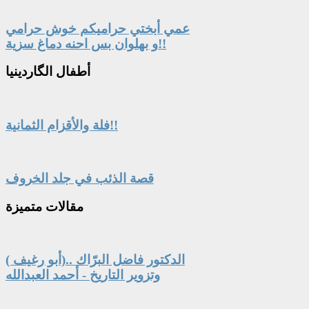
عمي أبختي حراميكم خوش حرامي
و بهلوان بس احنه دماغ سزية!!
أطفال
الگاردينيا
فلة والأقزام الثمانية!!
قصة الذئب في جلد الخروف
مقالات
متميزة
الدكتور فاضل البرّاك ..(أبو رغيف )
وتزوير التاريخ - أحمد العبدالله