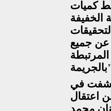
ط كميات
 الخفيفة
لتحقيقات
عن جميع
المرتبطة
مة".
كشفت في
ن اعتقال
نان محمد