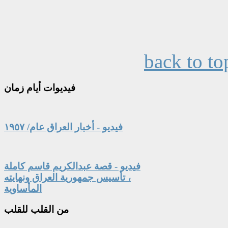
back to to
فيديوات
أيام زمان
فيديو - أخبار العراق عام/ ١٩٥٧
فيديو - قصة عبدالكريم قاسم كاملة
، تأسيس جمهورية العراق ونهايته
المأساوية
من
القلب للقلب