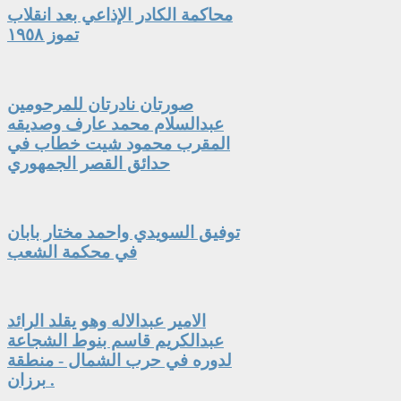
محاكمة الكادر الإذاعي بعد انقلاب
تموز ١٩٥٨
صورتان نادرتان للمرحومين
عبدالسلام محمد عارف وصديقه
المقرب محمود شيت خطاب في
حدائق القصر الجمهوري
توفيق السويدي واحمد مختار بابان
في محكمة الشعب
الامير عبدالاله وهو يقلد الرائد
عبدالكريم قاسم بنوط الشجاعة
لدوره في حرب الشمال - منطقة
برزان .