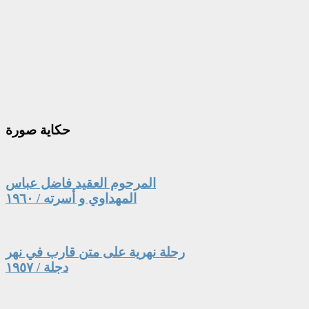
حكاية
صورة
المرحوم العقيد فاضل عباس
المهداوي و أسرته / ١٩٦٠
رحلة نهرية على متن قارب في نهر
دجلة / ١٩٥٧