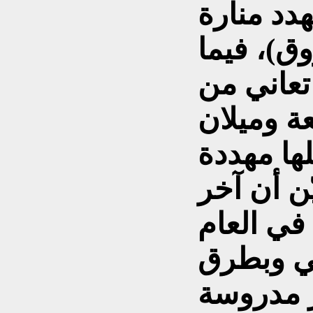
دد منارة
وق)، فيما
تعاني من
 وميلان
ها مهددة
ّن أن آخر
في العام
هالي وبطرق