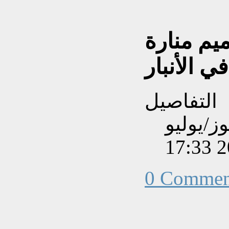
يم منارة
ي الأنبار
التفاصيل
بتاريخ الأحد, 05 تموز/يوليو
202
0 Commen