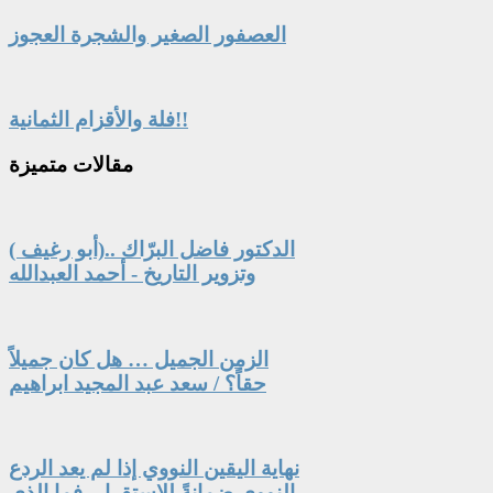
العصفور الصغير والشجرة العجوز
فلة والأقزام الثمانية!!
مقالات
متميزة
الدكتور فاضل البرّاك ..(أبو رغيف )
وتزوير التاريخ - أحمد العبدالله
الزمن الجميل … هل كان جميلاً
حقاً؟ / سعد عبد المجيد ابراهيم
نهاية اليقين النووي إذا لم يعد الردع
النووي ضمانةً للاستقرار، فما الذي