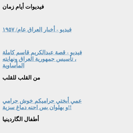
فيديوات
أيام زمان
فيديو - أخبار العراق عام/ ١٩٥٧
فيديو - قصة عبدالكريم قاسم كاملة
، تأسيس جمهورية العراق ونهايته
المأساوية
من
القلب للقلب
عمي أبختي حراميكم خوش حرامي
و بهلوان بس احنه دماغ سزية!!
أطفال
الگاردينيا