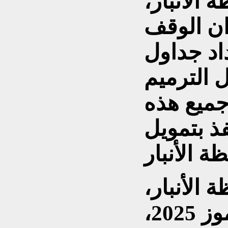
الأنبار،
وان الوقف
داد جداول
 الترميم
جميع هذه
فذ بتمويل
 الأنبار،
عمار علي، قد حذر في تموز 2025،