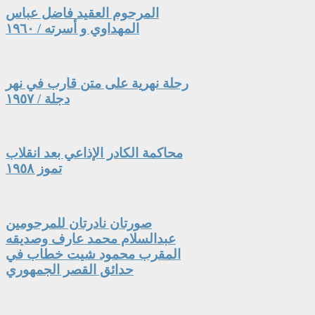
المرحوم العقيد فاضل عباس
المهداوي و أسرته / ١٩٦٠
رحلة نهرية على متن قارب في نهر
دجلة / ١٩٥٧
محاكمة الكادر الإذاعي بعد انقلاب
تموز ١٩٥٨
صورتان نادرتان للمرحومين
عبدالسلام محمد عارف وصديقه
المقرب محمود شيت خطاب في
حدائق القصر الجمهوري