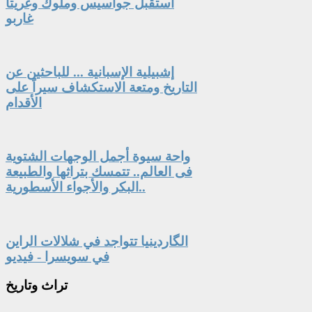
استقبل جواسيس وملوك وغريتا
غاربو
إشبيلية الإسبانية ... للباحثين عن
التاريخ ومتعة الاستكشاف سيراً على
الأقدام
واحة سيوة أجمل الوجهات الشتوية
فى العالم.. تتمسك بتراثها والطبيعة
البكر والأجواء الأسطورية..
الگاردينيا تتواجد في شلالات الراين
في سويسرا - فيديو
تراث
وتاريخ