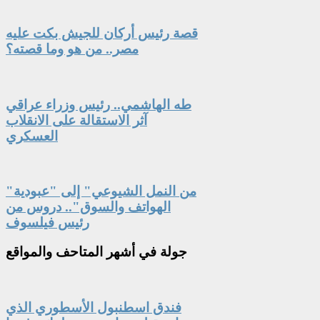
قصة رئيس أركان للجيش بكت عليه
مصر.. من هو وما قصته؟
طه الهاشمي.. رئيس وزراء عراقي
آثر الاستقالة على الانقلاب
العسكري
"من النمل الشيوعي" إلى "عبودية
الهواتف والسوق".. دروس من
رئيس فيلسوف
جولة
في أشهر المتاحف والمواقع
فندق اسطنبول الأسطوري الذي