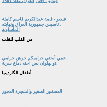
فيديو - أخبار العراق عام/ ١٩٥٧
فيديو - قصة عبدالكريم قاسم كاملة
، تأسيس جمهورية العراق ونهايته
المأساوية
من
القلب للقلب
عمي أبختي حراميكم خوش حرامي
و بهلوان بس احنه دماغ سزية!!
أطفال
الگاردينيا
العصفور الصغير والشجرة العجوز