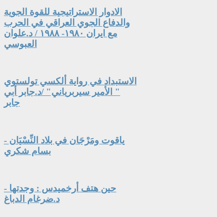
الادوار الاستراتيجية للقوة الجوية
والدفاع الجوي العراقي في الحرب
مع ايران ١٩٨٠- ١٩٨٨ / د.علوان
العبوسي
الاستبداد في رواية ألكسي تولستوي
" الأمير سيربرياني" /د.جابر أبي
جابر
ياقوت ومَرْجَان في بلاد النِّسْيَان -
بسام شكري
حين هتف أرخميدس : وجدتها -
د.ضرغام الدباغ