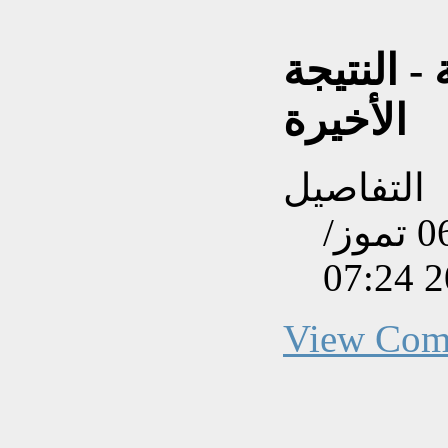
- النتيجة
الأخيرة
التفاصيل
تم إنشاءه بتاريخ الإثنين, 06 تموز/
View Com