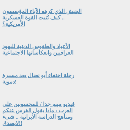
الجيش الذي كرهه الآباء المؤسسون
.. كيف بُنيت القوة العسكرية
الأمريكية؟
الأعياد والطقوس الدينية لليهود
العراقيين وانعكاساتها الاجتماعية
رحلة اختفاء أبو نضال بعد مسيرة
دموية!
فيديو مهم جدا / للمحسوبين على
العرب : ماذا يقول الفرس عنكم
ومناهج الدراسة الأيرانية .. شىء
لايصدق!!