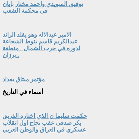
توفيق السويدي واحمد مختار بابان
في محكمة الشعب
الامير عبدالاله وهو يقلد الرائد
عبدالكريم قاسم بنوط الشجاعة
لدوره في حرب الشمال - منطقة
برزان .
مؤتمر ميثاق بغداد
أسماء
في التأريخ
حكمت سليما ن الذي اختاره الفريق
بكر صدقي عقب نجاح اول انقلاب
عسكري في العراق والوطن العربي