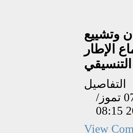
ن وتشييع
ع الإطار
التنسيقي
التفاصيل
تم إنشاءه بتاريخ الثلاثاء, 07 تموز/
View Com