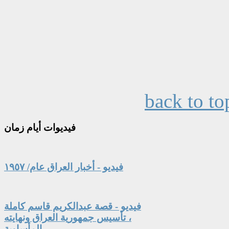
back to to
فيديوات
أيام زمان
فيديو - أخبار العراق عام/ ١٩٥٧
فيديو - قصة عبدالكريم قاسم كاملة
، تأسيس جمهورية العراق ونهايته
المأساوية