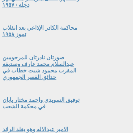
دجلة / ١٩٥٧
محاكمة الكادر الإذاعي بعد انقلاب
تموز ١٩٥٨
صورتان نادرتان للمرحومين
عبدالسلام محمد عارف وصديقه
المقرب محمود شيت خطاب في
حدائق القصر الجمهوري
توفيق السويدي واحمد مختار بابان
في محكمة الشعب
الامير عبدالاله وهو يقلد الرائد