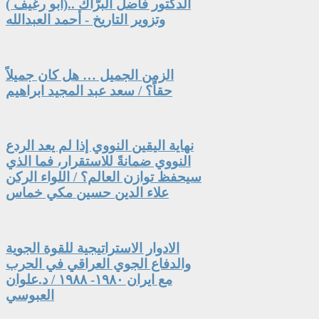
الدكتور فاضل البرّاك ..(أبو رغيف )
وتزوير التاريخ - أحمد العبدالله
الزمن الجميل … هل كان جميلاً
حقاً؟ / سعد عبد المجيد ابراهيم
نهاية اليقين النووي إذا لم يعد الردع
النووي ضمانةً للاستقرار، فما الذي
سيحفظ توازن العالم؟ / اللواء الركن
علاء الدين حسين مكي خماس
الادوار الاستراتيجية للقوة الجوية
والدفاع الجوي العراقي في الحرب
مع ايران ١٩٨٠- ١٩٨٨ / د.علوان
العبوسي