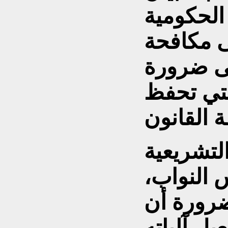
الحكومية
لى مكافحة
ى ضرورة
تي تحفظ
التشريعية
النواب،
ضرورة أن
يل آلياته