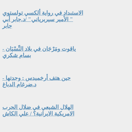
الاستبداد في رواية ألكسي تولستوي
" الأمير سيربرياني" /د.جابر أبي
جابر
ياقوت ومَرْجَان في بلاد النِّسْيَان -
بسام شكري
حين هتف أرخميدس : وجدتها -
د.ضرغام الدباغ
الهلال الشيعي في ضلال الحرب
الامريكية الايرانية؟ / علي الكاش