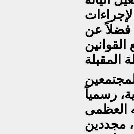
الإجراءات
فضلاً عن
القوانين
المجتمعين
ة، رسمياً
له العظمى
، مجددين