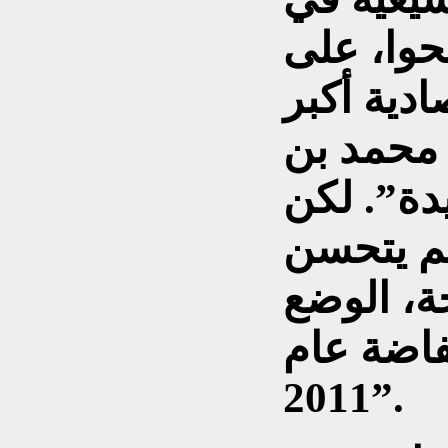
حوا، على
ادية أكبر
محمد بن
دة”. لكن
لم يتحسن
ة، الوضع
فاضة عام
2011”.