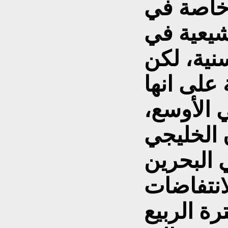
 خاصة في
شيعية في
نية، لكن
 على انها
 الأوسع،
 الخليجي
ي البحرين
انتفاضات
ة الربيع