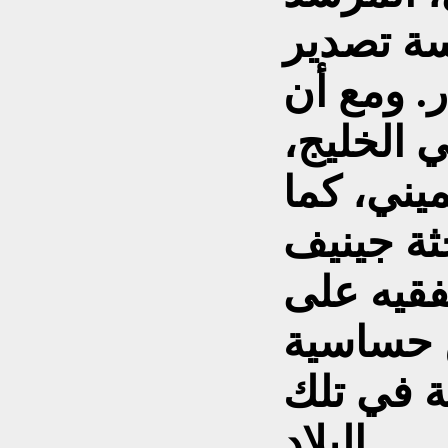
سة تصدير
ر. ومع أن
ي الخليج،
يني، كما
ثة جينيف
لفقيه على
ن حساسية
ة في تلك
البلاد.