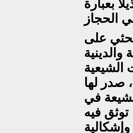
اً بعبارة
بحثي على
 والدينية
 الشيعية
صدر لها
لشيعة في
 توثق فيه
وإشكالية