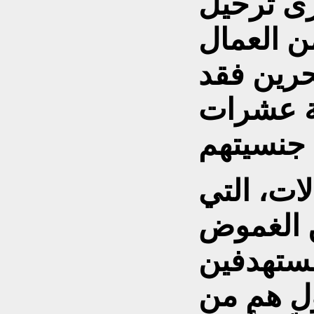
رى ترحيل
ن العمال
بحرين فقد
ة عشرات
ات، التي
ن الغموض
مستهدفين
ول هم من