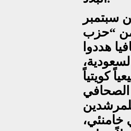
 سبتمبر
ن من “حزب
فيا هددوا
لسعودية،
اً شيعياً كويتياً
 الصحافي
لمرشدين
 خامنئي،