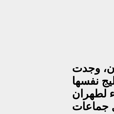
ان، وجدت
ليج نفسها
اء لطهران
ل جماعات