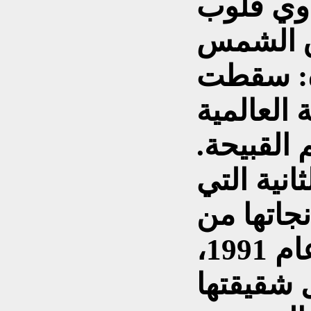
اوي قلوب
ق الشمس
ة: سقطت
 العالمية
القبيحة.
انية التي
نجاتها من
قصف منزلها الأول عام 1991،
 شقيقتها