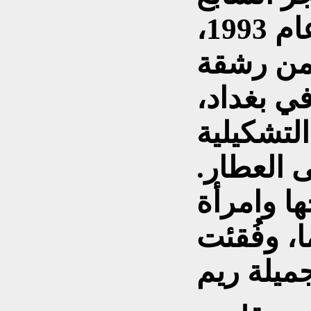
والعشرين من يونيو عام 1993،
من رشقة
ي بغداد،
التشكيلية
ى العطار.
ا وامرأة
، وفُقئت