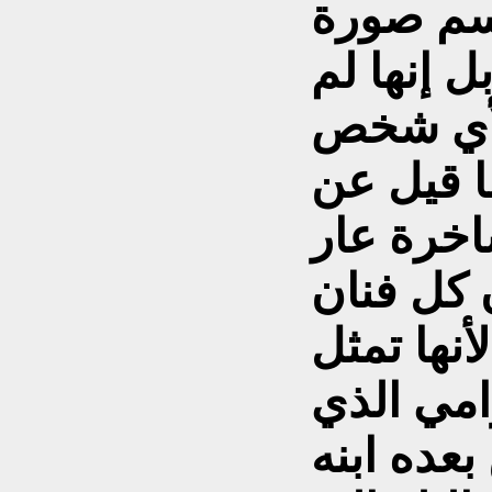
سم صورة
 إنها لم
لأي شخص
ا قيل عن
اخرة عار
 كل فنان
نها تمثل
امي الذي
بعده ابنه