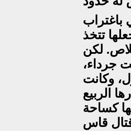
 باغتراب
لها تتخذ
لاص. لكن
نت جرداء،
ل، وكانت
ها الربيع
لها كساحة
تال قاس