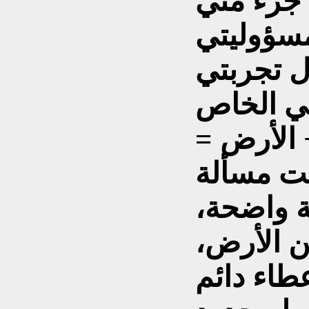
 جزء مني
مسؤوليتي
ال تجربتي
مي الخاص
 الأرض =
ست مسألة
ة واضحة،
من الأرض،
عطاء دائم