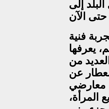
البلد إلى
ربة فنية
، يعرفها
لعديد من
لعطار عن
 معارضي
 المرأة،