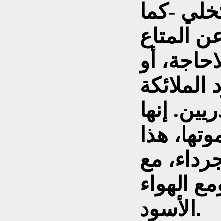
تخلي -كما
ن المتاع
احاجة، أو
 الملائكة
يين. إنها
وتها، هذا
جرداء، مع
ع الهواء
الأسود.