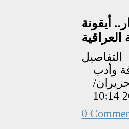
. أيقونة
 العراقية
التفاصيل
فة وأدب
نشاءه بتاريخ الثلاثاء, 30 حزيران/
0 Commen