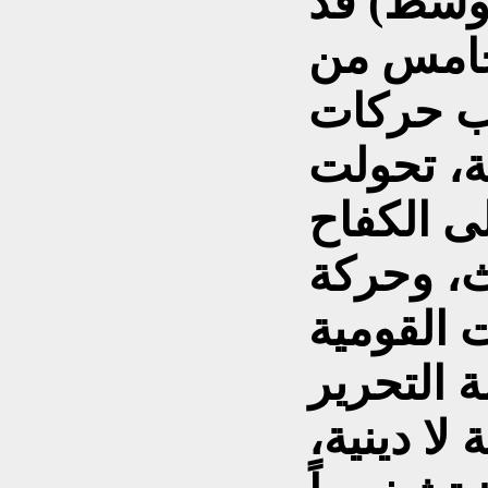
وسط) قد
خامس من
196، هبوب حركات
ية، تحولت
ى الكفاح
ث، وحركة
 القومية
 التحرير
لا دينية،