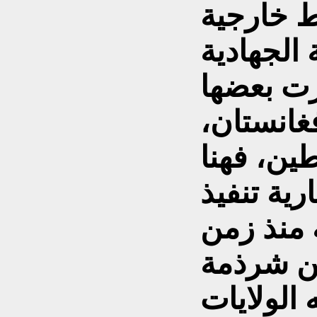
 الجهادية
رت بعضها
غانستان،
ين، فهنا
ية تنفيذ
 منذ زمن
من شرذمة
 الولايات