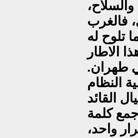
 والسلاح،
، فالغرب
ا تلوح له
ا الاطار
ي طهران.
ة النظام
ال القائد
جمع كلمة
ار واحد،