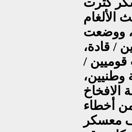
كر كثرت
ث الألغام
، ووضعت
ن / قادة،
قوميين /
 وطنيين،
 الافخاخ
من أخطاء
ف معسكر