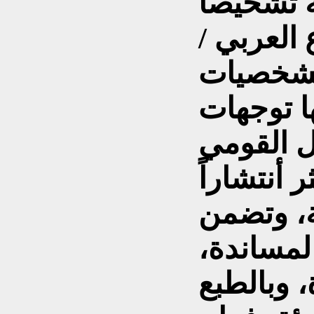
 تشخيصاً
 العربي /
لشخصيات
ها توجهات
ل القومي
ر أنتشاراً
ية، وتضمن
لمساندة،
 وبالطبع