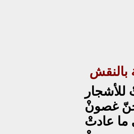
 بالنقش
ْ للأشجار
نّ غصونْ
ما عادتْ