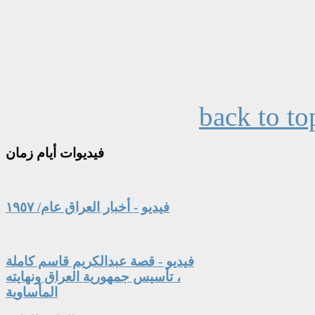
back to to
فيديوات
أيام زمان
فيديو - أخبار العراق عام/ ١٩٥٧
فيديو - قصة عبدالكريم قاسم كاملة
، تأسيس جمهورية العراق ونهايته
المأساوية