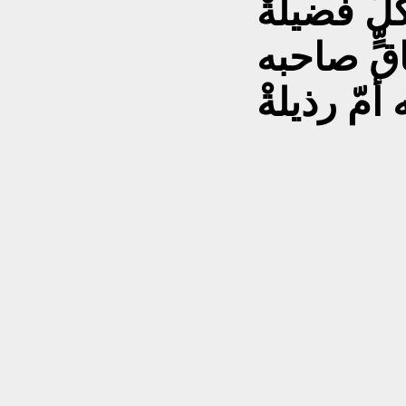
لّ فضيلةْ
قٍّ صاحبه