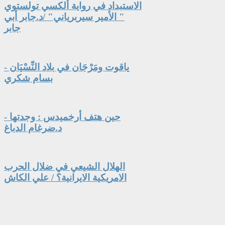
الاستبداد في رواية ألكسي تولستوي
" الأمير سيربرياني" /د.جابر أبي
جابر
ياقوت ومَرْجَان في بلاد النِّسْيَان -
بسام شكري
حين هتف أرخميدس : وجدتها -
د.ضرغام الدباغ
الهلال الشيعي في ضلال الحرب
الامريكية الايرانية؟ / علي الكاش