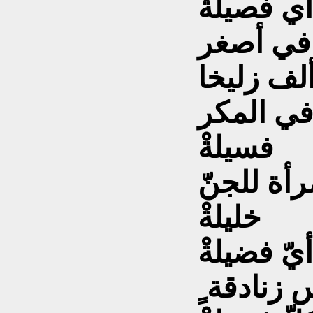
أي فصيلةْ
في أصغر
لف زليخا
في المكر
فسيلةْ
أة للجنّ
خليلةْ
يّ فضيلةْ
 زنادقة ٍ