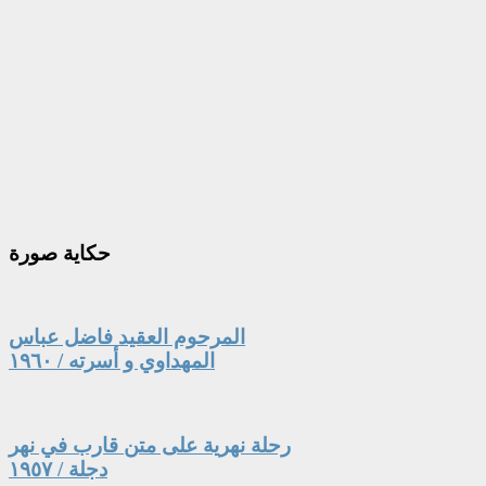
حكاية
صورة
المرحوم العقيد فاضل عباس
المهداوي و أسرته / ١٩٦٠
رحلة نهرية على متن قارب في نهر
دجلة / ١٩٥٧