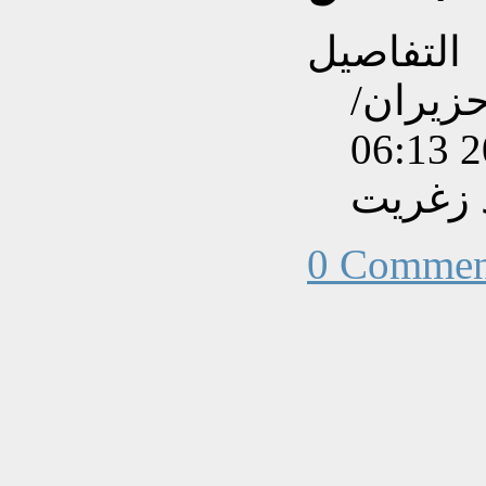
التفاصيل
نشاءه بتاريخ الثلاثاء, 02 حزيران/
 زغريت
0 Commen