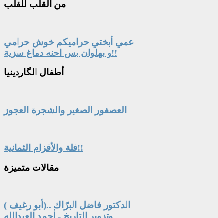
من
القلب للقلب
عمي أبختي حراميكم خوش حرامي
و بهلوان بس احنه دماغ سزية!!
أطفال
الگاردينيا
العصفور الصغير والشجرة العجوز
فلة والأقزام الثمانية!!
مقالات
متميزة
الدكتور فاضل البرّاك ..(أبو رغيف )
وتزوير التاريخ - أحمد العبدالله