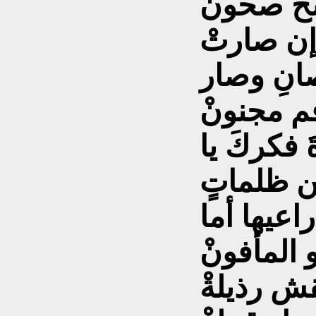
ح صحونْ
إن صارتْ
صانِ وصار
م مجنونْ
 فكركَ يا
ن ظلماتٍ
اعيها أما
 المأفونْ
َقش رذيلةْ