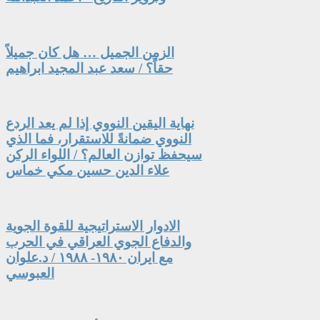
الزمن الجميل … هل كان جميلاً
حقاً؟ / سعد عبد المجيد ابراهيم
نهاية اليقين النووي إذا لم يعد الردع
النووي ضمانةً للاستقرار، فما الذي
سيحفظ توازن العالم؟ / اللواء الركن
علاء الدين حسين مكي خماس
الادوار الاستراتيجية للقوة الجوية
والدفاع الجوي العراقي في الحرب
مع ايران ١٩٨٠- ١٩٨٨ / د.علوان
العبوسي