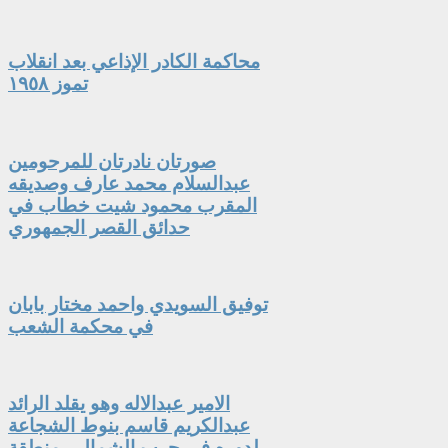
محاكمة الكادر الإذاعي بعد انقلاب
تموز ١٩٥٨
صورتان نادرتان للمرحومين
عبدالسلام محمد عارف وصديقه
المقرب محمود شيت خطاب في
حدائق القصر الجمهوري
توفيق السويدي واحمد مختار بابان
في محكمة الشعب
الامير عبدالاله وهو يقلد الرائد
عبدالكريم قاسم بنوط الشجاعة
لدوره في حرب الشمال - منطقة