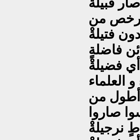
ار قبيلةْ
أرخص من
ن فتيلةْ
ئن فاضلةٍ
 فضيلةْ
و العلماء
أطول من
وا صاروا
ٍ نرجيلةْ