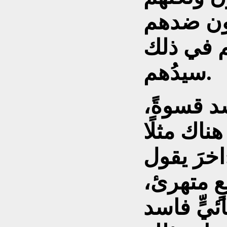
ون ضدهم
م في ذلك
سيدُهم.
د قسوةً،
ناك مثلًا
ل:
عٍ متهرئ،