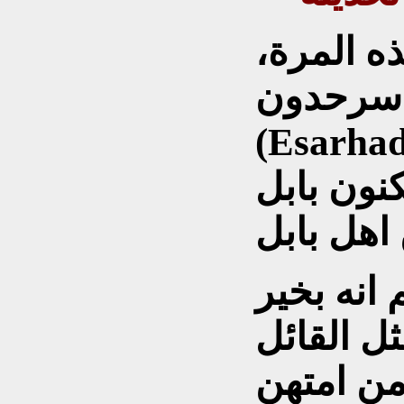
ذه المرة،
اسرحدون
) الى اولئك الذين
ابل (Babylon) ولكنهم
 من امتهن