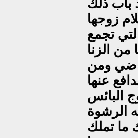
 باب ذلك
لتي تجمع
 من الزنا
اضي ومن
 الرشوة