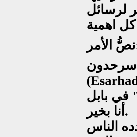
ر لرسائل
مر:
 أسرحدون
) إلى السكان "غير
أنا بخير.