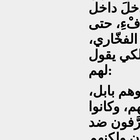
يدخلَ داخل
ِّفْءِ، حتى
الفخّاري،
 لكي يقول
لهم:
وهم بابل،
، وكانوا
رَّفون ضد
ون ولكنهم