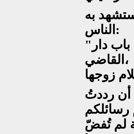
يستشهد به
الناس:
"ما تقوله الزانية عند باب دار
القاضي،
أن رددتُ