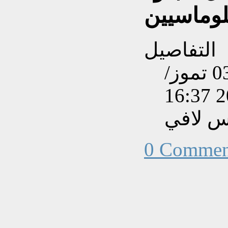
التفاصيل
تم إنشاءه بتاريخ الجمعة, 03 تموز/
س لافي
0 Commen