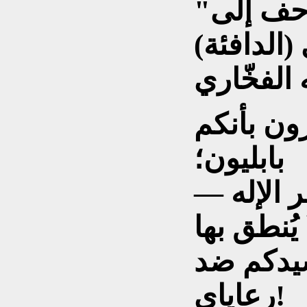
"كلب الفخّاري، ما إن يزحف إلى
رون بأنكم
بابليون؛
سيدكم ضد
رعاياي!