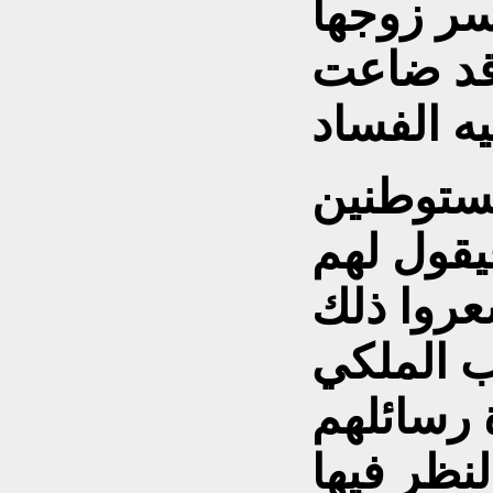
وقد ضاعت
لمستوطنين
عروا ذلك
 رسائلهم