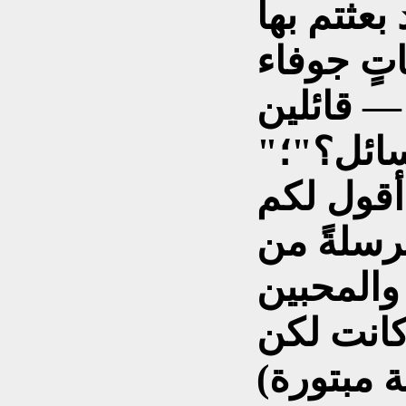
بعثتم بها
اتٍ جوفاء
رسائل؟"؛
رسلةً من