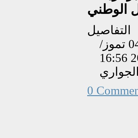
التفاصيل
تم إنشاءه بتاريخ السبت, 04 تموز/
لجواري
0 Commen