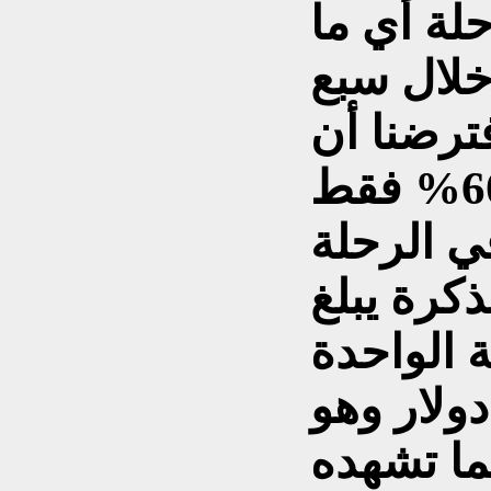
ية نحو 576 رحلة أي ما
4 رحلة خلال سبع
ترضنا أن
معدل الامتلاء لا يتجاوز 60% فقط
راً في الرحلة
كرة يبلغ
لة الواحدة
و 66 ألف دولار وهو
ما تشهده