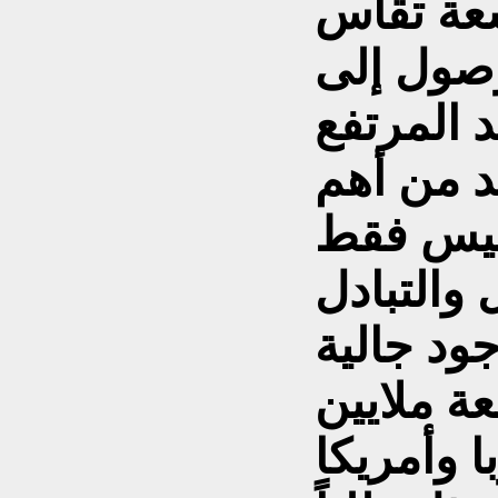
اسعة تقاس
وصول إلى
د المرتفع
د من أهم
 ليس فقط
والتبادل
ود جالية
عة ملايين
 وأمريكا