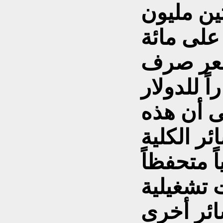
ين مليون
 على مائة
سعر صرف
ى أن هذه
ر الكلية
ً متحفظاً
ت تشغيلية
ئر أخرى