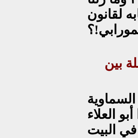
به لقانون
ورابي!؟
ة بين
 السماوية
بو العلاء
في البيت