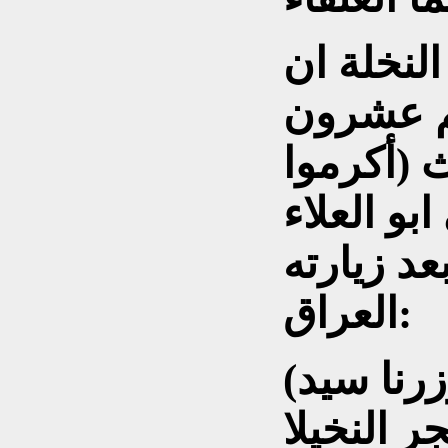
النخلة ان
كم عشرون
 (أكرموا
بو العلاء
عد زيارته
العراق:
(وردنا ماءَ دجلةَ خيرُ ماءٍ وزرنا سيد