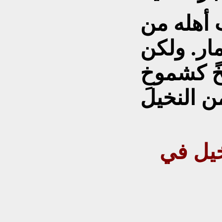
 أهله من
ار. ولكن
ً كشموخِ
خيل في