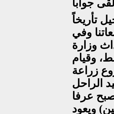
ل تأريخاً
عاتنا وفي
اث وزارة
فط، وقيام
وع زراعة
يد الراحل
صبح عرفا
بين) ويعود