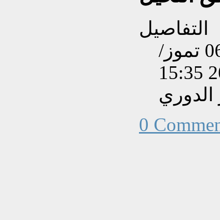
التفاصيل
تم إنشاءه بتاريخ الإثنين, 06 تموز/
الدوري
0 Commen