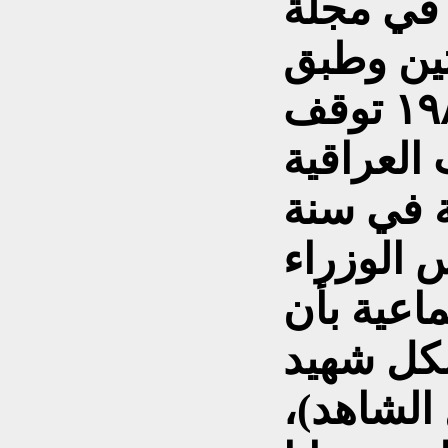
َ في مجلة
تين وطبق
القانون، وفي عام١٩٨٢ توقف
العراقية
ية في سنة
يس الوزراء
اعية بأن
لكل شهيد
الشاهد)،