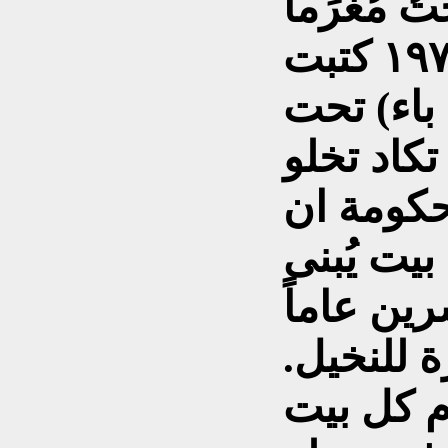
 مُغرَماً
بالنخيل، وفي عام ١٩٧٧ كتبت
باء) تحت
تكاد تخلو
لحكومة ان
بيت يُبنى
ين عاماً
ة للنخيل.
م كل بيت