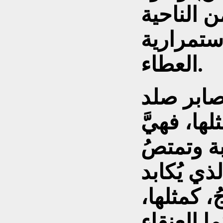
ن الناحية
ستمرارية
العطاء.
صابر صلد
ها، فهيَّ
بة وتمتصُ
لذي يُكابد
، كمثلها،