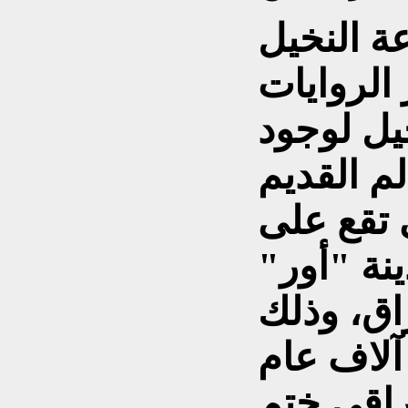
ة النخيل
 الروايات
يل لوجود
م القديم
ي تقع على
 مدينة "أور"
اق، وذلك
راقي ختم