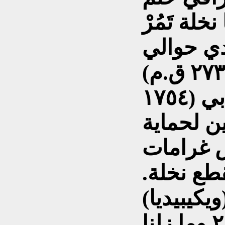
خلة تَمُرْ
دي حوالي
وتحتوي مسلة حمورابي (١٧٥٤
ن لحماية
ض غرامات
طع نخلة.
ويكيبيديا)
ونحن الآن في عام ٢٠٢٦ وما زلنا