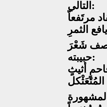
التالي:
د مرتَفعاّ
فع الثمرِ
ف شَعْرَ
حبيبته:
فاحمٍ أثيثٍ
 المُتَعَثْكل
 المشهورة