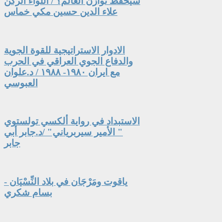
سيحفظ توازن العالم؟ / اللواء الركن
علاء الدين حسين مكي خماس
الادوار الاستراتيجية للقوة الجوية
والدفاع الجوي العراقي في الحرب
مع ايران ١٩٨٠- ١٩٨٨ / د.علوان
العبوسي
الاستبداد في رواية ألكسي تولستوي
" الأمير سيربرياني" /د.جابر أبي
جابر
ياقوت ومَرْجَان في بلاد النِّسْيَان -
بسام شكري