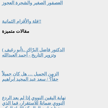
العصفور الصغير والشجرة العجوز
فلة والأقزام الثمانية!!
مقالات
متميزة
الدكتور فاضل البرّاك ..(أبو رغيف )
وتزوير التاريخ - أحمد العبدالله
الزمن الجميل … هل كان جميلاً
حقاً؟ / سعد عبد المجيد ابراهيم
نهاية اليقين النووي إذا لم يعد الردع
النووي ضمانةً للاستقرار، فما الذي