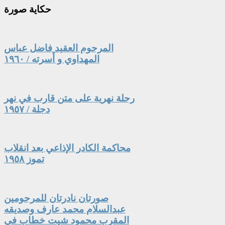
حكاية
صورة
المرحوم العقيد فاضل عباس
المهداوي و أسرته / ١٩٦٠
رحلة نهرية على متن قارب في نهر
دجلة / ١٩٥٧
محاكمة الكادر الإذاعي بعد انقلاب
تموز ١٩٥٨
صورتان نادرتان للمرحومين
عبدالسلام محمد عارف وصديقه
المقرب محمود شيت خطاب في