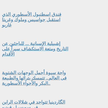
فندق اسطنبول الأسطوري الذي
استقبل جواسيس وملوك وغريتا
غاربو
إشبيلية الإسبانية ... للباحثين عن
التاريخ ومتعة الاستكشاف سيراً على
الأقدام
واحة سيوة أجمل الوجهات الشتوية
فى العالم.. تتمسك بتراثها والطبيعة
البكر والأجواء الأسطورية..
الگاردينيا تتواجد في شلالات الراين
في سويسرا - فيديو