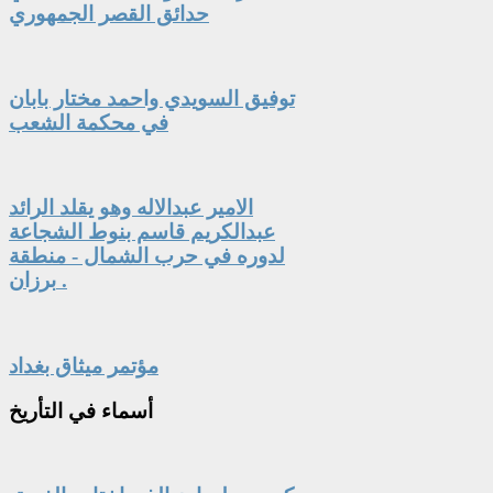
حدائق القصر الجمهوري
توفيق السويدي واحمد مختار بابان
في محكمة الشعب
الامير عبدالاله وهو يقلد الرائد
عبدالكريم قاسم بنوط الشجاعة
لدوره في حرب الشمال - منطقة
برزان .
مؤتمر ميثاق بغداد
أسماء
في التأريخ