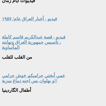
فيديوات
أيام زمان
فيديو - أخبار العراق عام/ ١٩٥٧
فيديو - قصة عبدالكريم قاسم كاملة
، تأسيس جمهورية العراق ونهايته
المأساوية
من
القلب للقلب
عمي أبختي حراميكم خوش حرامي
و بهلوان بس احنه دماغ سزية!!
أطفال
الگاردينيا