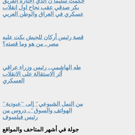
حكمت سليما ن الذي اختاره الفريق
بكر صدقي عقب نجاح اول انقلاب
عسكري في العراق والوطن العربي
قصة رئيس أركان للجيش بكت عليه
مصر.. من هو وما قصته؟
طه الهاشمي.. رئيس وزراء عراقي
آثر الاستقالة على الانقلاب
العسكري
"من النمل الشيوعي" إلى "عبودية
الهواتف والسوق".. دروس من
رئيس فيلسوف
جولة
في أشهر المتاحف والمواقع