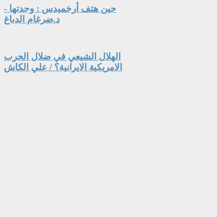
حين هتف أرخميدس : وجدتها -
د.ضرغام الدباغ
الهلال الشيعي في ضلال الحرب
الامريكية الايرانية؟ / علي الكاش