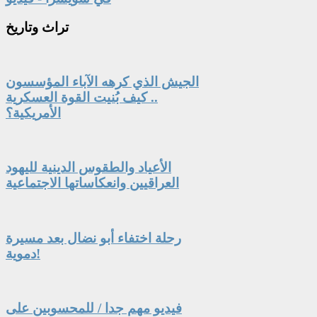
تراث
وتاريخ
الجيش الذي كرهه الآباء المؤسسون
.. كيف بُنيت القوة العسكرية
الأمريكية؟
الأعياد والطقوس الدينية لليهود
العراقيين وانعكاساتها الاجتماعية
رحلة اختفاء أبو نضال بعد مسيرة
دموية!
فيديو مهم جدا / للمحسوبين على