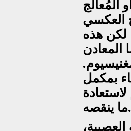
 المُعالج
كسي RO أمرًا
، لكن هذه
ا المعادن
غنيسيوم.
اء بمكمل
لاستعادة
ما ينقصه.
 العصبية،