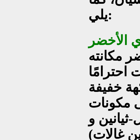
يلي:
ي الأخضر
ر مكانته
احترامًا
هة خفيفة
ى مكونات
يانين وEGCG
(إبيغالوكاتشين غالات). يعرف حمض