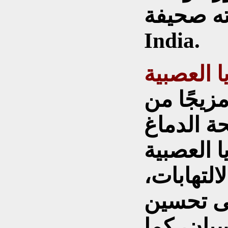
ة Times of
India.
ا العصبية
زيجًا من
ة الدماغ
ا العصبية
التهابات،
لى تحسين
يان، كما