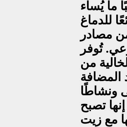
ا ما يُساء
ًا للدماغ
من مصادر
ي. تُوفر
لخالية من
 المضافة
ى ونشاطًا
إنها تصبح
ا مع زيت