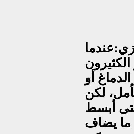
زي:
عندما
 الكثيرون
لدماغ أو
تأمل، لكن
تى أبسط
 ما يضاف