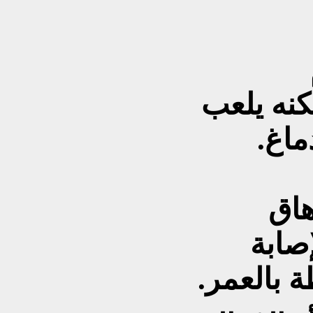
كنه يلعب
ماغ.
هاق
صابة
ة بالعمر.