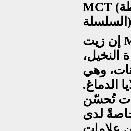
MCT (الدهون الثلاثية متوسطة
لة).
إن زيت MCT، المشتق من زيت
ة النخيل،
نات، وهي
 الدماغ.
ت تُحسّن
اصةً لدى
ن علامات