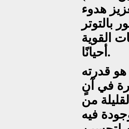
عزيز هدوء
 بالتوتر
ات القوية
أحيانًا.
هو قدرته
رة في آنٍ
لقليلة من
جودة فيه
ن لتحسين