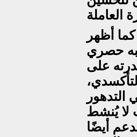
كما أظهر EGCG، وهو مضاد
به حصري
درته على
لتأكسدي،
ي التدهور
لا يُنشط
م أيضًا