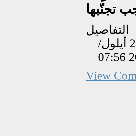
 تجنّبها
التفاصيل
تم إنشاءه بتاريخ الجمعة, 26 أيلول/
View Com