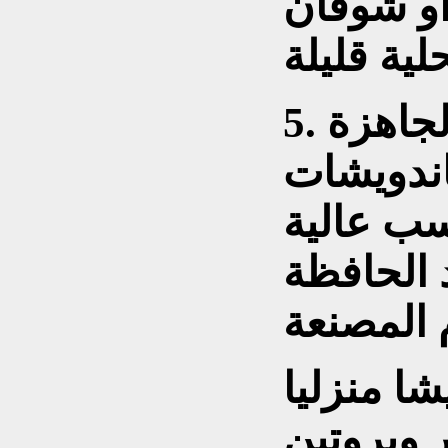
أو شوفان
لجاهزة
اندويشات
سب عالية
 الحافظة
ا منزليا
 وبروتين