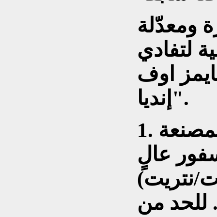
 ومعدّلة
ة لتفادي
تايمز اوف
إنديا".
المصنعة
ور عالٍ
ت/نتريت)
 للحد من