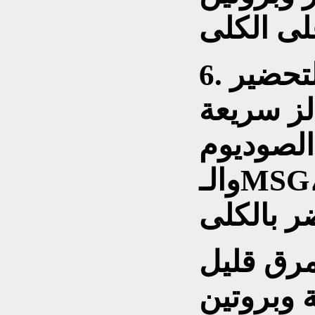
التحضير
لز سريعة
الصوديوم
والـMSG، جفافا ورفع ضغط الدم
مرق قليل
 وبروتين