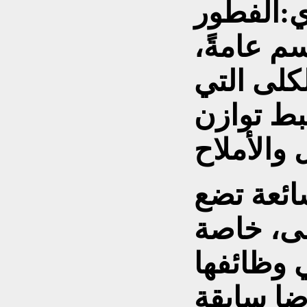
ي:
الفطور
م عامةً،
كلى التي
بط توازن
ائعة تضع
لى، خاصة
 وظائفها