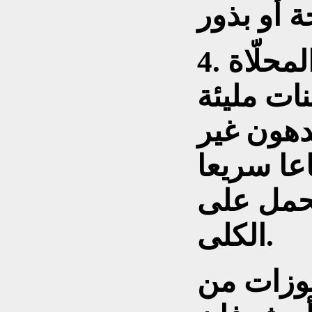
لمحلّاة
ات مليئة
دهون غير
عا سريعا
لحمل على
الكلى.
بوزات من