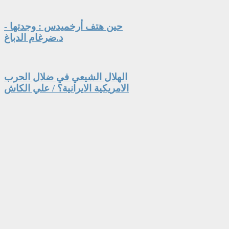
حين هتف أرخميدس : وجدتها -
د.ضرغام الدباغ
الهلال الشيعي في ضلال الحرب
الامريكية الايرانية؟ / علي الكاش