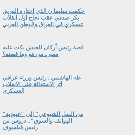
حكمت سليما ن الذي اختاره الفريق
بكر صدقي عقب نجاح اول انقلاب
عسكري في العراق والوطن العربي
قصة رئيس أركان للجيش بكت عليه
مصر.. من هو وما قصته؟
طه الهاشمي.. رئيس وزراء عراقي
آثر الاستقالة على الانقلاب
العسكري
"من النمل الشيوعي" إلى "عبودية
الهواتف والسوق".. دروس من
رئيس فيلسوف