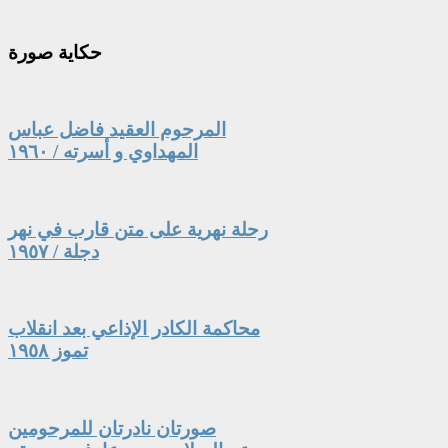
حكاية
صورة
المرحوم العقيد فاضل عباس
المهداوي و أسرته / ١٩٦٠
رحلة نهرية على متن قارب في نهر
دجلة / ١٩٥٧
محاكمة الكادر الإذاعي بعد انقلاب
تموز ١٩٥٨
صورتان نادرتان للمرحومين