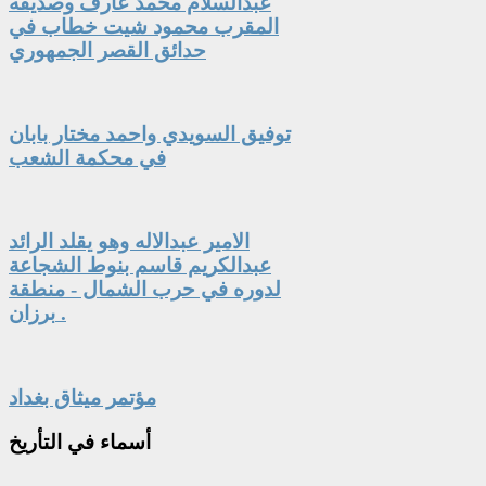
عبدالسلام محمد عارف وصديقه
المقرب محمود شيت خطاب في
حدائق القصر الجمهوري
توفيق السويدي واحمد مختار بابان
في محكمة الشعب
الامير عبدالاله وهو يقلد الرائد
عبدالكريم قاسم بنوط الشجاعة
لدوره في حرب الشمال - منطقة
برزان .
مؤتمر ميثاق بغداد
أسماء
في التأريخ