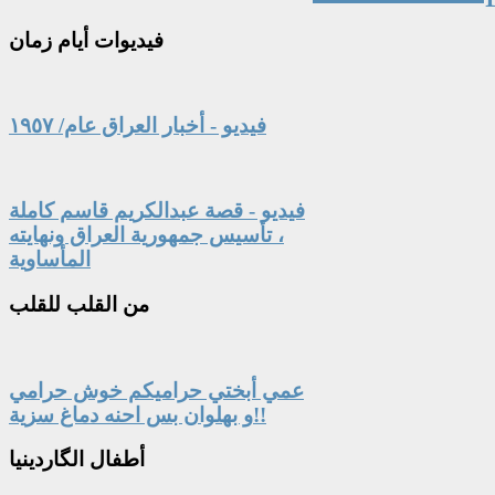
فيديوات
أيام زمان
فيديو - أخبار العراق عام/ ١٩٥٧
فيديو - قصة عبدالكريم قاسم كاملة
، تأسيس جمهورية العراق ونهايته
المأساوية
من
القلب للقلب
عمي أبختي حراميكم خوش حرامي
و بهلوان بس احنه دماغ سزية!!
أطفال
الگاردينيا