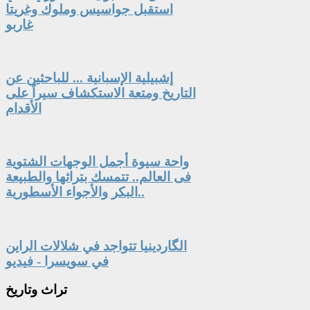
استقبل جواسيس وملوك وغريتا
غاربو
إشبيلية الإسبانية ... للباحثين عن
التاريخ ومتعة الاستكشاف سيراً على
الأقدام
واحة سيوة أجمل الوجهات الشتوية
فى العالم.. تتمسك بتراثها والطبيعة
البكر والأجواء الأسطورية..
الگاردينيا تتواجد في شلالات الراين
في سويسرا - فيديو
تراث
وتاريخ