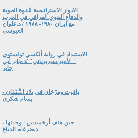
الادوار الاستراتيجية للقوة الجوية
والدفاع الجوي العراقي في الحرب
مع ايران ١٩٨٠- ١٩٨٨ / د.علوان
العبوسي
الاستبداد في رواية ألكسي تولستوي
" الأمير سيربرياني" /د.جابر أبي
جابر
ياقوت ومَرْجَان في بلاد النِّسْيَان -
بسام شكري
حين هتف أرخميدس : وجدتها -
د.ضرغام الدباغ