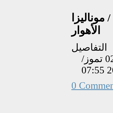
 موناليزا
الأهوار
التفاصيل
تم إنشاءه بتاريخ الأربعاء, 02 تموز/
0 Commen