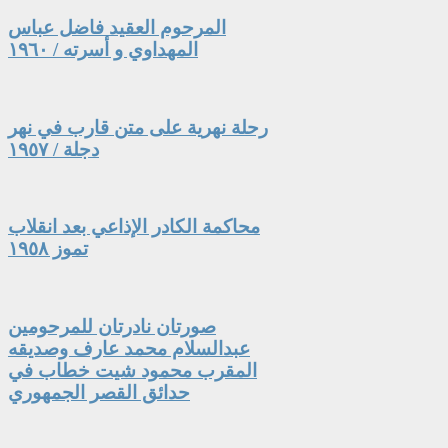
المرحوم العقيد فاضل عباس
المهداوي و أسرته / ١٩٦٠
رحلة نهرية على متن قارب في نهر
دجلة / ١٩٥٧
محاكمة الكادر الإذاعي بعد انقلاب
تموز ١٩٥٨
صورتان نادرتان للمرحومين
عبدالسلام محمد عارف وصديقه
المقرب محمود شيت خطاب في
حدائق القصر الجمهوري