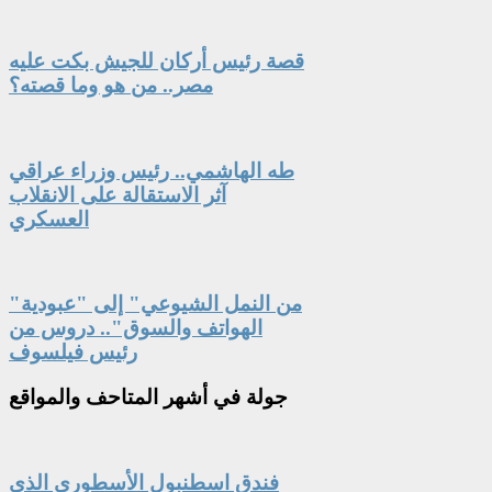
قصة رئيس أركان للجيش بكت عليه
مصر.. من هو وما قصته؟
طه الهاشمي.. رئيس وزراء عراقي
آثر الاستقالة على الانقلاب
العسكري
"من النمل الشيوعي" إلى "عبودية
الهواتف والسوق".. دروس من
رئيس فيلسوف
جولة
في أشهر المتاحف والمواقع
فندق اسطنبول الأسطوري الذي