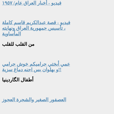
فيديو - أخبار العراق عام/ ١٩٥٧
فيديو - قصة عبدالكريم قاسم كاملة
، تأسيس جمهورية العراق ونهايته
المأساوية
من
القلب للقلب
عمي أبختي حراميكم خوش حرامي
و بهلوان بس احنه دماغ سزية!!
أطفال
الگاردينيا
العصفور الصغير والشجرة العجوز