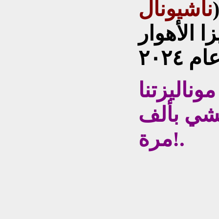
ناشيونال
ا الأهوار
وناليزتنا
نشي بألف
مرة!.