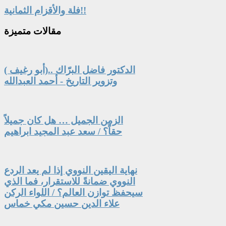
فلة والأقزام الثمانية!!
مقالات
متميزة
الدكتور فاضل البرّاك ..(أبو رغيف )
وتزوير التاريخ - أحمد العبدالله
الزمن الجميل … هل كان جميلاً
حقاً؟ / سعد عبد المجيد ابراهيم
نهاية اليقين النووي إذا لم يعد الردع
النووي ضمانةً للاستقرار، فما الذي
سيحفظ توازن العالم؟ / اللواء الركن
علاء الدين حسين مكي خماس