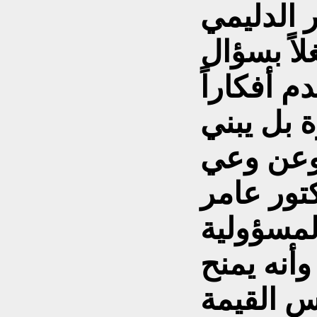
 الدليمي
اً بسؤال
م أفكاراً
ة بل يبني
وعن وعي
تور عامر
لمسؤولية
وأنه يمنح
س القيمة