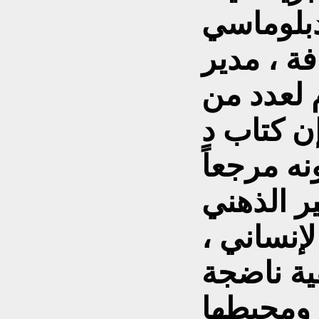
بلوماسي
فة ، مدير
 لعدد من
ن كتاب د
نه مرجعاً
ر الذهني
لإنساني ،
ية ناضجة
ومحيطها