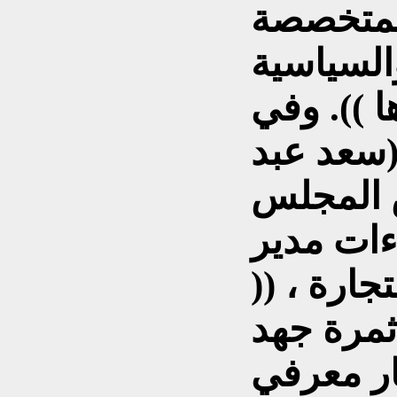
 المتخصصة
والسياسية
ا )). وفي
(سعد عبد
س المجلس
اءات مدير
جارة ، ((
ثمرة جهد
ر معرفي