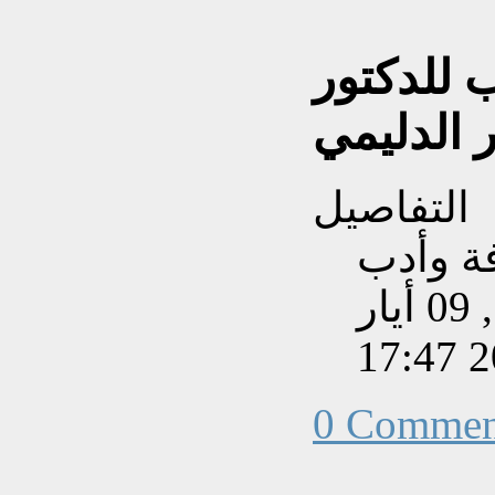
 للدكتور
 الدليمي
التفاصيل
فة وأدب
تم إنشاءه بتاريخ السبت, 09 أيار
202
0 Commen