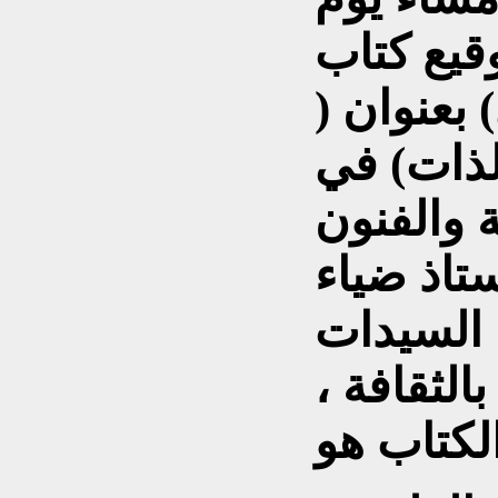
وقيع كتاب
 بعنوان (
لذات) في
ة والفنون
تاذ ضياء
السيدات
لثقافة ،