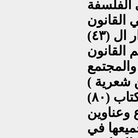
ابع في الفلسفة
ن في القانون
والسياسة ، و الإصدار ال (٤٣)
م القانون
والمجتمع
 شعرية )
عدد أربعة ، وقد تضمن الكتاب (٨٠)
 وعناوين
ميعها في