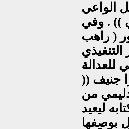
ل الواعي
)) . وفي
ر ( راهب
 التنفيذي
ي للعدالة
 جنيف ((
دليمي من
ابه ليعيد
ل بوصفها