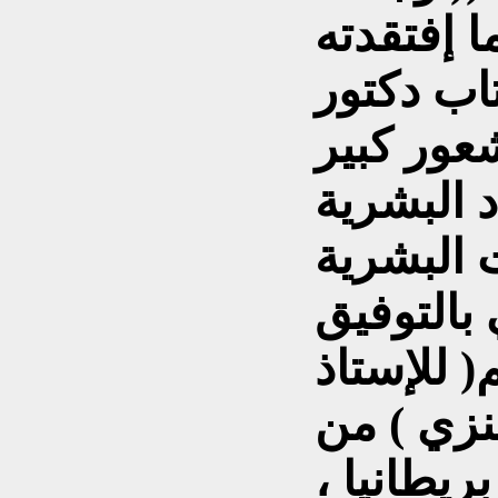
 إفتقدته
اب دكتور
شعور كبير
 البشرية
 البشرية
 بالتوفيق
( للإستاذ
عنزي ) من
ريطانيا ،