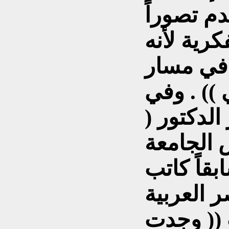
م تصوراً
كرية لأنه
في مسار
 )) . وفي
الدكتور (
 الجامعة
بقاً كاتب
العربية
 (( وجدت