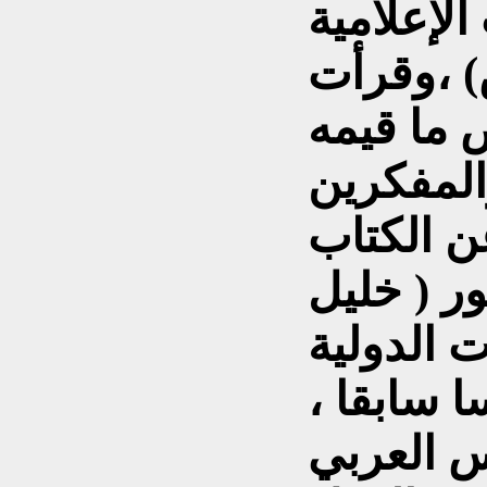
الإعلامية
) ،وقرأت
ما قيمه
المفكرين
ن الكتاب
ور ( خليل
ت الدولية
 سابقا ،
 العربي