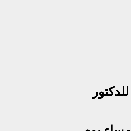
للدكتور
٢٠٢٦م من مساء يوم