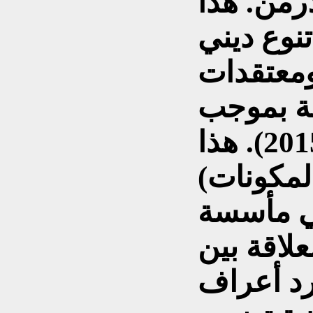
أرمن. هذا
تنوع ديني
ومعتقدات
مة بموجب
قانون رقم (5) لسنة (2015). هذا
المكونات)
في مأسسة
لاقة بين
د أعراف