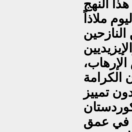
هذا النهج
وم ملاذاً
 النازحين
إيزيديين
الإرهاب،
 الكرامة
كوردستان
ت في عمق