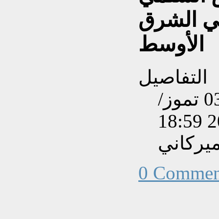
في الشرق
الأوسط
التفاصيل
تم إنشاءه بتاريخ الجمعة, 03 تموز/
يركاني
0 Commen