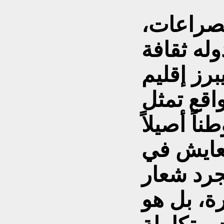
لصراعات،
له ثقافة
برز إقليم
اقع تمثل
اً أصيلاً
تعايش في
رد شعار
ة، بل هو