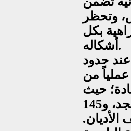
نية تضمن
ص، وتحظر
اهية بكل
أشكاله.
عند حدود
ملياً من
بادة؛ حيث
يضم الإقليم نحو 5800 مسجد، و145
مختلف الأديان.