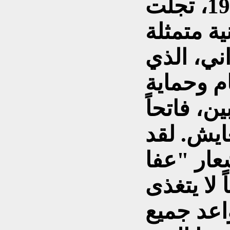
ففي انتفاضة عام 1991، تجلت
ية متمثلة
ني، الذي
ام وحماية
ن، فاتحاً
ايش. لقد
عار "عفا
 لا يتغذى
اعد جميع