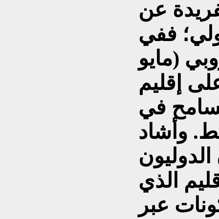
فريدة عن
ولي؛ ففي
بي (مايو
 على إقليم
تسامح في
. وأشاد
الدوليون
ليم الذي
كونات عبر