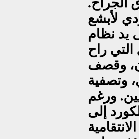
 الجراح.
ي لأبشع
ى يد نظام
التي راح
 إنسان، وقصف
، وتصفية
يين. ورغم
كورد إلى