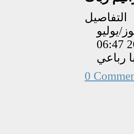
التفاصيل
بتاريخ الأحد, 05 تموز/يوليو
202
 رباعي
0 Commen