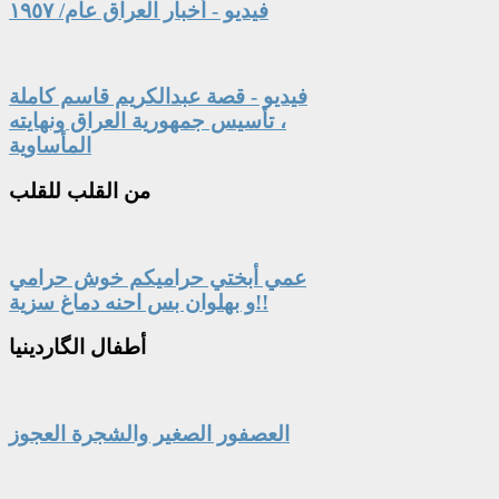
فيديو - أخبار العراق عام/ ١٩٥٧
فيديو - قصة عبدالكريم قاسم كاملة
، تأسيس جمهورية العراق ونهايته
المأساوية
من
القلب للقلب
عمي أبختي حراميكم خوش حرامي
و بهلوان بس احنه دماغ سزية!!
أطفال
الگاردينيا
العصفور الصغير والشجرة العجوز