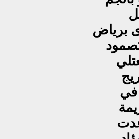
ل
ى برياض
صمود
عتلي
ريج
 في
يمة
عدت
اد