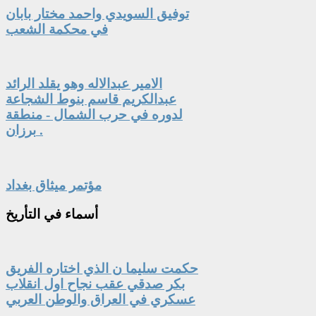
توفيق السويدي واحمد مختار بابان
في محكمة الشعب
الامير عبدالاله وهو يقلد الرائد
عبدالكريم قاسم بنوط الشجاعة
لدوره في حرب الشمال - منطقة
برزان .
مؤتمر ميثاق بغداد
أسماء
في التأريخ
حكمت سليما ن الذي اختاره الفريق
بكر صدقي عقب نجاح اول انقلاب
عسكري في العراق والوطن العربي