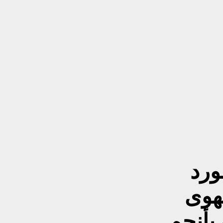
ورد
هوى
بأنجم