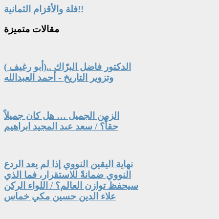
فلة والأقزام الثمانية!!
مقالات
متميزة
الدكتور فاضل البرّاك ..(أبو رغيف )
وتزوير التاريخ - أحمد العبدالله
الزمن الجميل … هل كان جميلاً
حقاً؟ / سعد عبد المجيد ابراهيم
نهاية اليقين النووي إذا لم يعد الردع
النووي ضمانةً للاستقرار، فما الذي
سيحفظ توازن العالم؟ / اللواء الركن
علاء الدين حسين مكي خماس