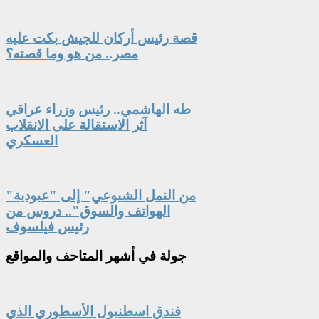
قصة رئيس أركان للجيش بكت عليه
مصر.. من هو وما قصته؟
طه الهاشمي.. رئيس وزراء عراقي
آثر الاستقالة على الانقلاب
العسكري
"من النمل الشيوعي" إلى "عبودية
الهواتف والسوق".. دروس من
رئيس فيلسوف
جولة
في أشهر المتاحف والمواقع
فندق اسطنبول الأسطوري الذي