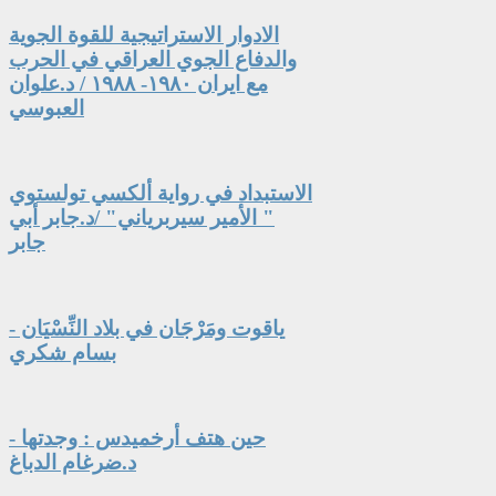
الادوار الاستراتيجية للقوة الجوية
والدفاع الجوي العراقي في الحرب
مع ايران ١٩٨٠- ١٩٨٨ / د.علوان
العبوسي
الاستبداد في رواية ألكسي تولستوي
" الأمير سيربرياني" /د.جابر أبي
جابر
ياقوت ومَرْجَان في بلاد النِّسْيَان -
بسام شكري
حين هتف أرخميدس : وجدتها -
د.ضرغام الدباغ