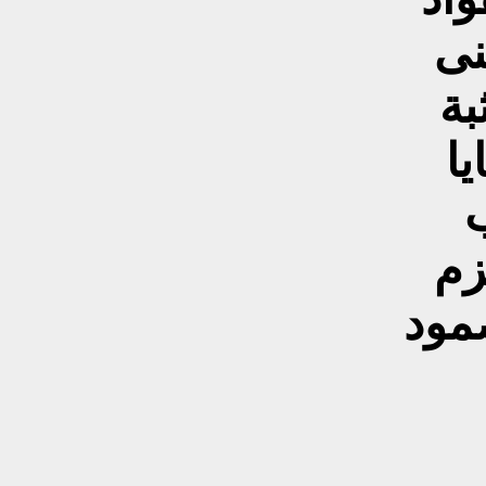
نى
ة
يا
زم
مود