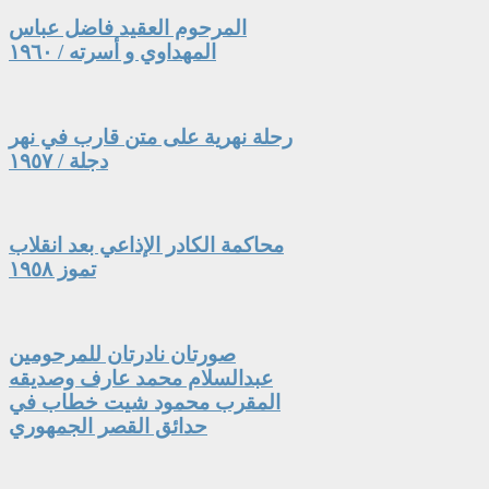
المرحوم العقيد فاضل عباس
المهداوي و أسرته / ١٩٦٠
رحلة نهرية على متن قارب في نهر
دجلة / ١٩٥٧
محاكمة الكادر الإذاعي بعد انقلاب
تموز ١٩٥٨
صورتان نادرتان للمرحومين
عبدالسلام محمد عارف وصديقه
المقرب محمود شيت خطاب في
حدائق القصر الجمهوري