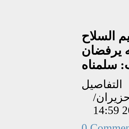
م السلاح
له يرفضان
: سلمناه
التفاصيل
نشاءه بتاريخ الإثنين, 01 حزيران/
0 Commen