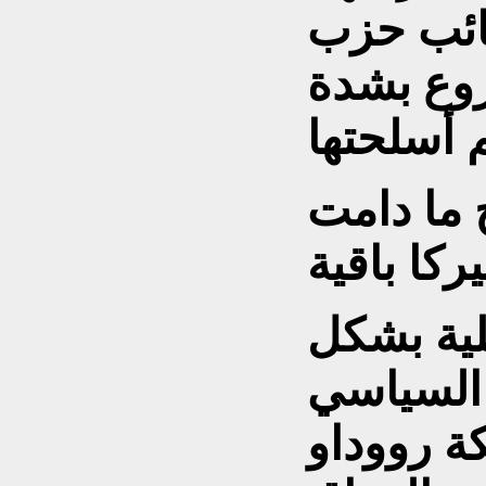
تائب حزب
روع بشدة
 ما دامت
يركا باقية
لية بشكل
السياسي
ة رووداو