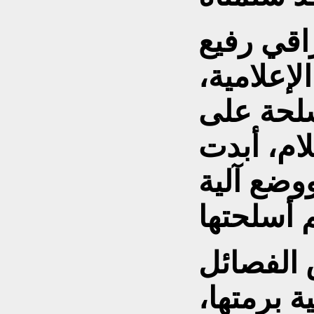
قي رفيع
إعلامية،
سلحة على
لام، أبدت
ووضع آلية
 الفصائل
 برمتها،