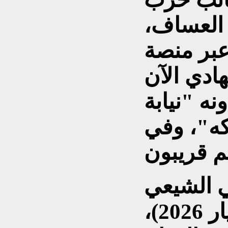
 العساف،
بر منصة
ادي الآن
ه "نيابة
كه"، وفي
ي الشيعي
مقتدى الصدر في (26 أيار 2026)،