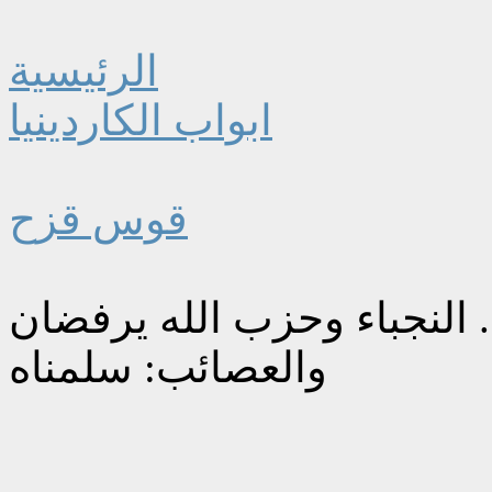
الرئيسية
ابواب الكاردينيا
قوس قزح
 النجباء وحزب الله يرفضان
والعصائب: سلمناه