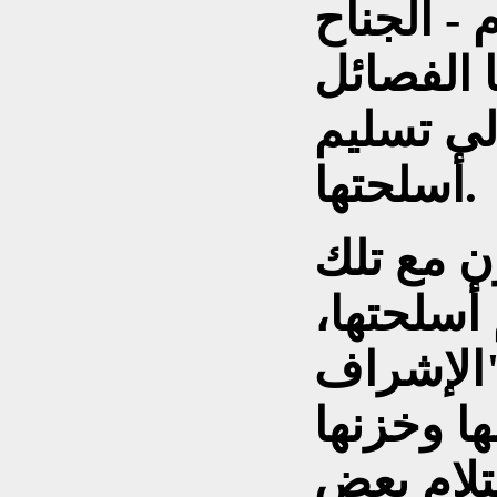
- الجناح
 الفصائل
ى تسليم
أسلحتها.
ن مع تلك
أسلحتها،
"الإشراف
ا وخزنها
تلام بعض