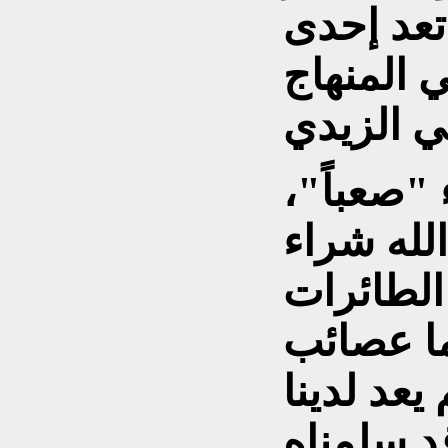
 تعد إحدى
 المنهاج
 "صعباً"،
لله شراء
الطائرات
ما عصائب
يعد لدينا