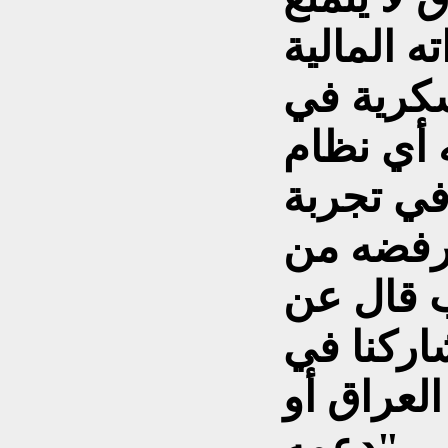
ه المالية
سكرية في
 أي نظام
 في تجربة
ورفضه من
 قال عن
شاركنا في
لعراق أو
دعمه".